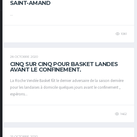
SAINT-AMAND
...
1081
28 OCTOBRE 2020
CINQ SUR CINQ POUR BASKET LANDES
AVANT LE CONFINEMENT.
La Roche Vendée Basket fût le dernier adversaire de la saison dernière
pour les landaises à domicile quelques jours avant le confinement ,
espérons...
1462
25 OCTOBRE 2020