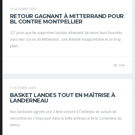
14 OCTOBRE 2020
RETOUR GAGNANT À MITTERRAND POUR
BL CONTRE MONTPELLIER
227 jours que les supporters landais attendent de revoir leurs favorites
dans leur cocon de Mitterrand , une éternité insupportable et un trop
plein...
1946
11 OCTOBRE 2020
BASKET LANDES TOUT EN MAÎTRISE À
LANDERNEAU
Nos landaises signent une 2 ème victoire à l’extérieur en autant de
rencontres en s’imposant dans la belle ambiance de la Cimenterie au
terme...