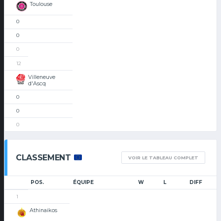
Toulouse
0
0
0
12
Villeneuve
d'Ascq
0
0
0
CLASSEMENT
VOIR LE TABLEAU COMPLET
POS.
ÉQUIPE
W
L
DIFF
1
Athinaikos