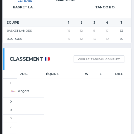
FINAL SCORE
BASKET LANDES
TANGO BOURGES BASKET
ÉQUIPE
1
2
3
4
T
BASKET LANDES
15
12
9
17
53
BOURGES
15
12
13
10
50
CLASSEMENT
VOIR LE TABLEAU COMPLET
POS.
ÉQUIPE
W
L
DIFF
1
Angers
0
0
0
2