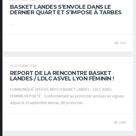
BASKET LANDES S’ENVOLE DANS LE
DERNIER QUART ET S’IMPOSE À TARBES
...
1370
15 OCTOBRE 2020
REPORT DE LA RENCONTRE BASKET
LANDES / LDLC ASVEL LYON FÉMININ !
COMMUNIQUÉ OFFICIEL MATCH BASKET LANDES – LDLC ASVEL
FEMININ REPORTÉ Conformément au protocole sanitaire en vigueur
depuis le 23 septembre dernier, dit protocole...
2398