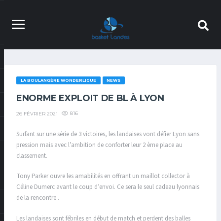
LA BOULANGÈRE WONDERLIGUE
NEWS
ENORME EXPLOIT DE BL À LYON
816
26 FÉVRIER 2021
Surfant sur une série de 3 victoires, les landaises vont défier Lyon sans
pression mais avec l’ambition de conforter leur 2 ème place au
classement.
Tony Parker ouvre les amabilités en offrant un maillot collector à
Céline Dumerc avant le coup d’envoi. Ce sera le seul cadeau lyonnais
de la rencontre .
Les landaises sont fébriles en début de match et perdent des balles