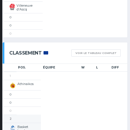
Villeneuve
d'Ascq
0
0
0
CLASSEMENT
VOIR LE TABLEAU COMPLET
POS.
ÉQUIPE
W
L
DIFF
1
Athinaikos
0
0
0
2
Basket