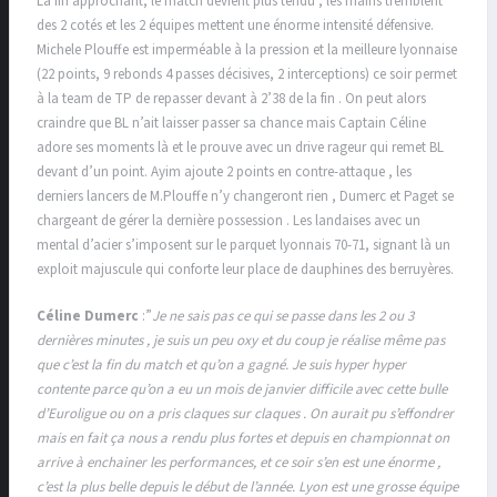
La fin approchant, le match devient plus tendu , les mains tremblent
des 2 cotés et les 2 équipes mettent une énorme intensité défensive.
Michele Plouffe est imperméable à la pression et la meilleure lyonnaise
(22 points, 9 rebonds 4 passes décisives, 2 interceptions) ce soir permet
à la team de TP de repasser devant à 2’38 de la fin . On peut alors
craindre que BL n’ait laisser passer sa chance mais Captain Céline
adore ses moments là et le prouve avec un drive rageur qui remet BL
devant d’un point. Ayim ajoute 2 points en contre-attaque , les
derniers lancers de M.Plouffe n’y changeront rien , Dumerc et Paget se
chargeant de gérer la dernière possession . Les landaises avec un
mental d’acier s’imposent sur le parquet lyonnais 70-71, signant là un
exploit majuscule qui conforte leur place de dauphines des berruyères.
Céline Dumerc
:”
Je ne sais pas ce qui se passe dans les 2 ou 3
dernières minutes , je suis un peu oxy et du coup je réalise même pas
que c’est la fin du match et qu’on a gagné. Je suis hyper hyper
contente parce qu’on a eu un mois de janvier difficile avec cette bulle
d’Euroligue ou on a pris claques sur claques . On aurait pu s’effondrer
mais en fait ça nous a rendu plus fortes et depuis en championnat on
arrive à enchainer les performances, et ce soir s’en est une énorme ,
c’est la plus belle depuis le début de l’année. Lyon est une grosse équipe