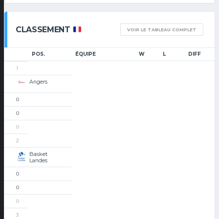
CLASSEMENT
VOIR LE TABLEAU COMPLET
POS.
ÉQUIPE
W
L
DIFF
1
Angers
0
0
0
2
Basket
Landes
0
0
0
3