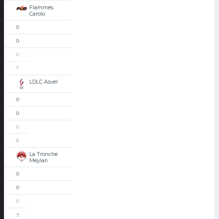
Flammes
Carolo
0
0
0
7
LDLC Asvel
0
0
0
8
La Tronche
Meylan
0
0
0
9