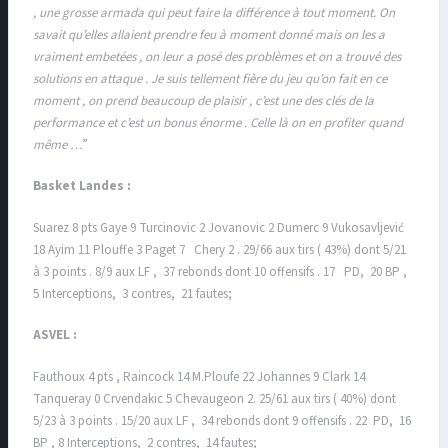
, une grosse armada qui peut faire la différence à tout moment. On
savait qu’elles allaient prendre feu à moment donné mais on les a
vraiment embetées , on leur a posé des problèmes et on a trouvé des
solutions en attaque . Je suis tellement fière du jeu qu’on fait en ce
moment , on prend beaucoup de plaisir , c’est une des clés de la
performance et c’est un bonus énorme . Celle là on en profiter quand
même …
”
Basket Landes :
Suarez 8 pts Gaye 9 Turcinovic 2 Jovanovic 2 Dumerc 9 Vukosavljević
18 Ayim 11 Plouffe 3 Paget 7 Chery 2 . 29/66 aux tirs ( 43%) dont 5/21
à 3 points . 8/9 aux LF , 37 rebonds dont 10 offensifs . 17 PD, 20 BP ,
5 Interceptions, 3 contres, 21 fautes;
ASVEL :
Fauthoux 4 pts , Raincock 14 M.Ploufe 22 Johannes 9 Clark 14
Tanqueray 0 Crvendakic 5 Chevaugeon 2. 25/61 aux tirs ( 40%) dont
5/23 à 3 points . 15/20 aux LF , 34 rebonds dont 9 offensifs . 22 PD, 16
BP , 8 Interceptions, 2 contres, 14 fautes;