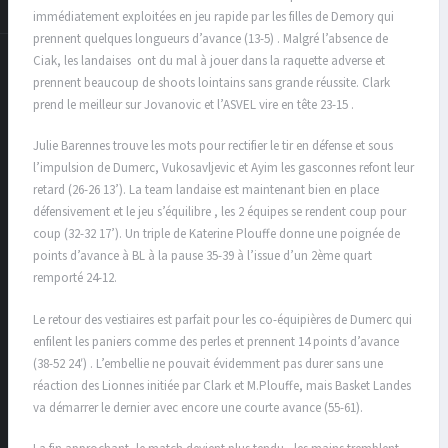
immédiatement exploitées en jeu rapide par les filles de Demory qui
prennent quelques longueurs d’avance (13-5) . Malgré l’absence de
Ciak, les landaises ont du mal à jouer dans la raquette adverse et
prennent beaucoup de shoots lointains sans grande réussite. Clark
prend le meilleur sur Jovanovic et l’ASVEL vire en tête 23-15 .
Julie Barennes trouve les mots pour rectifier le tir en défense et sous
l’impulsion de Dumerc, Vukosavljevic et Ayim les gasconnes refont leur
retard (26-26 13’). La team landaise est maintenant bien en place
défensivement et le jeu s’équilibre , les 2 équipes se rendent coup pour
coup (32-32 17’). Un triple de Katerine Plouffe donne une poignée de
points d’avance à BL à la pause 35-39 à l’issue d’un 2ème quart
remporté 24-12.
Le retour des vestiaires est parfait pour les co-équipières de Dumerc qui
enfilent les paniers comme des perles et prennent 14 points d’avance
(38-52 24′) . L’embellie ne pouvait évidemment pas durer sans une
réaction des Lionnes initiée par Clark et M.Plouffe, mais Basket Landes
va démarrer le dernier avec encore une courte avance (55-61).