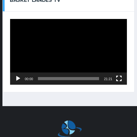
BASKET LANDES TV
Lecteur
vidéo
00:00
21:21