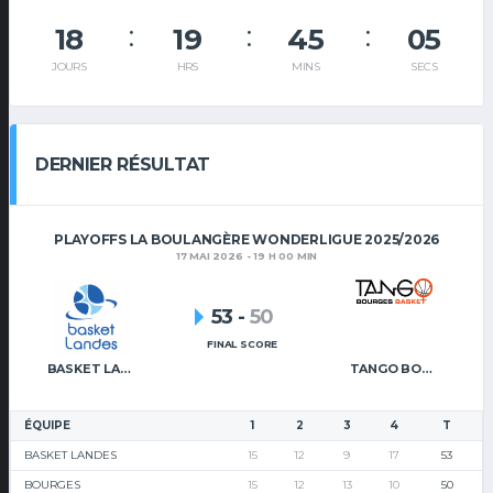
18
19
45
05
JOURS
HRS
MINS
SECS
DERNIER RÉSULTAT
PLAYOFFS LA BOULANGÈRE WONDERLIGUE 2025/2026
17 MAI 2026 - 19 H 00 MIN
53
-
50
FINAL SCORE
BASKET LANDES
TANGO BOURGES BASKET
ÉQUIPE
1
2
3
4
T
BASKET LANDES
15
12
9
17
53
BOURGES
15
12
13
10
50