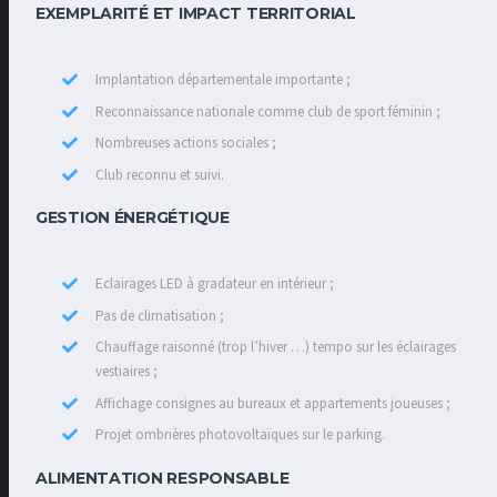
EXEMPLARITÉ ET IMPACT TERRITORIAL
Implantation départementale importante ;
Reconnaissance nationale comme club de sport féminin ;
Nombreuses actions sociales ;
Club reconnu et suivi.
GESTION ÉNERGÉTIQUE
Eclairages LED à gradateur en intérieur ;
Pas de climatisation ;
Chauffage raisonné (trop l’hiver …) tempo sur les éclairages
vestiaires ;
Affichage consignes au bureaux et appartements joueuses ;
Projet ombrières photovoltaïques sur le parking.
ALIMENTATION RESPONSABLE