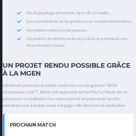
Pas de gaspillage alimentaire, repas VIP à l’assiette ;
Dons aux bénévoles et récupération pour le centre de formation ;
Alimentation saine pour les joueuses ;
Valorisation du territoire et de ses produits en partenariat avec
des producteurs locaux.
UN PROJET RENDU POSSIBLE GRÂCE
À LA MGEN
Initialement partenaire de Basket Landes dans son programme “MGEN
Championnes Club ®”, MGEN s’est rapprochée de Fair Play For Planet afin de
promouvoir la labellisation éco-responsable de ses partenariats sportifs,
permettant ainsi à Basket Landes d’engager cette démarche de labellisation.
PROCHAIN MATCH