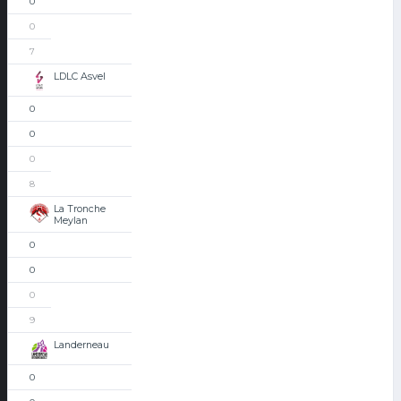
0
0
7
LDLC Asvel
0
0
0
8
La Tronche
Meylan
0
0
0
9
Landerneau
0