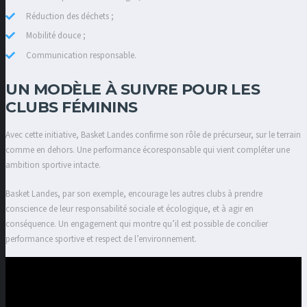
Réduction des déchets ;
Mobilité douce ;
Communication responsable.
UN MODÈLE À SUIVRE POUR LES
CLUBS FÉMININS
Avec cette initiative, Basket Landes confirme son rôle de précurseur, sur le terrain
comme en dehors. Une performance écoresponsable qui vient compléter une
ambition sportive intacte.
Basket Landes, par son exemple, encourage les autres clubs à prendre
conscience de leur responsabilité sociale et écologique, et à agir en
conséquence. Un engagement qui montre qu’il est possible de concilier
performance sportive et respect de l’environnement.