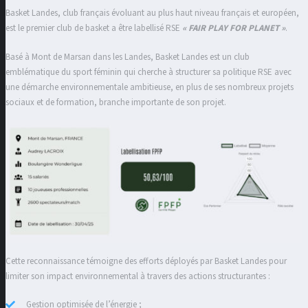
Basket Landes, club français évoluant au plus haut niveau français et européen,
est le premier club de basket a être labellisé RSE
« FAIR PLAY FOR PLANET »
.
Basé à Mont de Marsan dans les Landes, Basket Landes est un club
emblématique du sport féminin qui cherche à structurer sa politique RSE avec
une démarche environnementale ambitieuse, en plus de ses nombreux projets
sociaux et de formation, branche importante de son projet.
Cette reconnaissance témoigne des efforts déployés par Basket Landes pour
limiter son impact environnemental à travers des actions structurantes :
Gestion optimisée de l’énergie ;