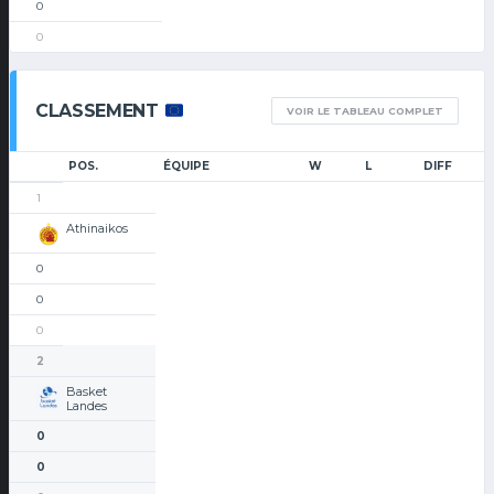
0
0
CLASSEMENT
VOIR LE TABLEAU COMPLET
POS.
ÉQUIPE
W
L
DIFF
1
Athinaikos
0
0
0
2
Basket
Landes
0
0