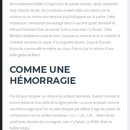
de nombreuses failles à l’approche du panier landais. Après seulement
cinq minutes de jeu, les Landaises avaient déjà une option sur la
victoire ou au moins une emprise psychologique sur la partie. Cette
impression s’enracinait davantage dans le second quart. Bankolé et
Hériaud tentaient bien de sauver la face mais rien n’y faisait. Cette
fébrilité vendéenne rompait avec l’assurance adverse dont le collectif et
l’adresse servaient la cause. À la baguette Ayumi, Gaye et Dumerc
honorée comme elle le mérite au coup d’envoi par la remise d’une
belle gerbe de fleurs.
COMME UNE
HÉMORRAGIE
Pas de quoi stopper ou réduire les ardeurs landaises. Suarez trouvait la
bonne distance d’au-deĺà de la ligne primée. Le score évoluait comme
une hémorragie que l’on ne peut stopper par défaut d’agir en points de
compression sur les artères landaises. +15 ; + 18 ; +20… Manu Body
avait beau donner des consignes, rien n’y faisait. Le RVBC était en
faillite totale.