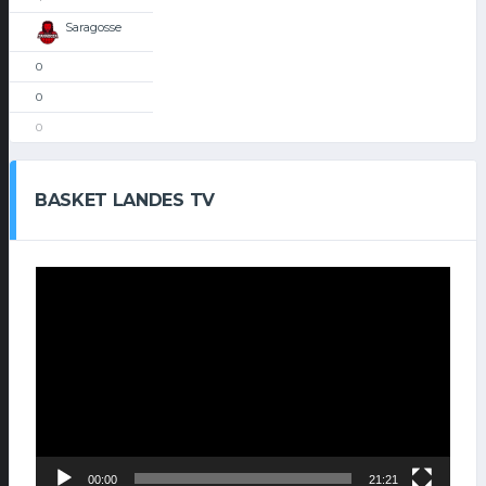
Saragosse
0
0
0
BASKET LANDES TV
Lecteur
vidéo
00:00
21:21