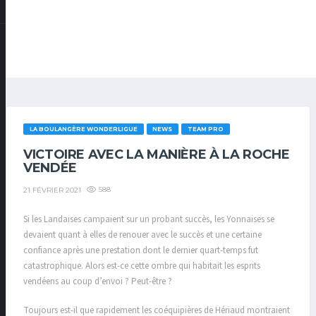
LA BOULANGÈRE WONDERLIGUE
NEWS
TEAM PRO
VICTOIRE AVEC LA MANIÈRE À LA ROCHE
VENDÉE
588
21 FÉVRIER 2021
Si les Landaises campaient sur un probant succès, les Yonnaises se
devaient quant à elles de renouer avec le succès et une certaine
confiance après une prestation dont le dernier quart-temps fut
catastrophique. Alors est-ce cette ombre qui habitait les esprits
vendéens au coup d’envoi ? Peut-être ?
Toujours est-il que rapidement les coéquipières de Hériaud montraient