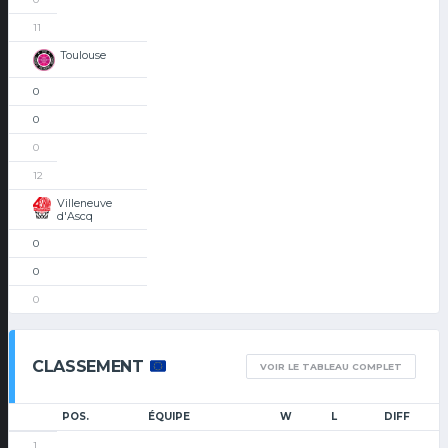
11
Toulouse
0
0
0
12
Villeneuve
d'Ascq
0
0
0
CLASSEMENT
VOIR LE TABLEAU COMPLET
POS.
ÉQUIPE
W
L
DIFF
1