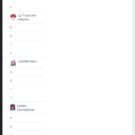
8
La Tronche
Meylan
0
0
0
9
Landerneau
0
0
0
10
Lattes
Montpellier
0
0
0