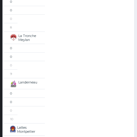
0
0
0
8
La Tronche
Meylan
0
0
0
9
Landerneau
0
0
0
10
Lattes
Montpellier