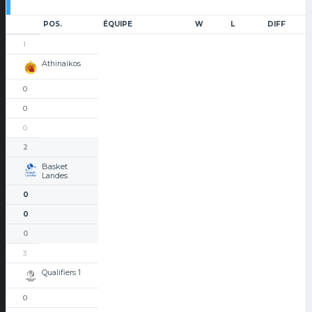
POS.
ÉQUIPE
W
L
DIFF
1
Athinaikos
0
0
0
2
Basket
Landes
0
0
0
3
Qualifiers 1
0