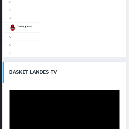
0
0
4
Saragosse
0
0
0
BASKET LANDES TV
Lecteur
vidéo