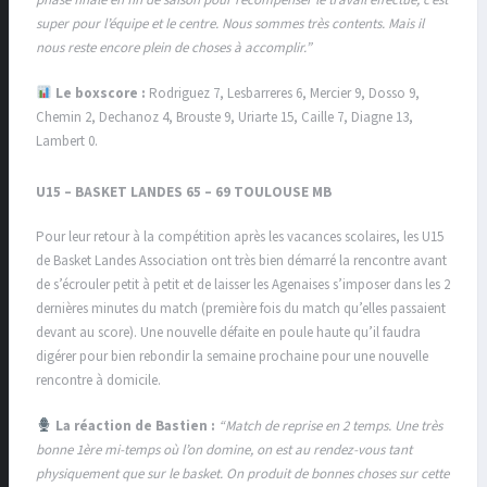
phase finale en fin de saison pour récompenser le travail effectué, c’est
super pour l’équipe et le centre. Nous sommes très contents. Mais il
nous reste encore plein de choses à accomplir.”
Le boxscore :
Rodriguez 7, Lesbarreres 6, Mercier 9, Dosso 9,
Chemin 2, Dechanoz 4, Brouste 9, Uriarte 15, Caille 7, Diagne 13,
Lambert 0.
U15 – BASKET LANDES 65 – 69 TOULOUSE MB
Pour leur retour à la compétition après les vacances scolaires, les U15
de Basket Landes Association ont très bien démarré la rencontre avant
de s’écrouler petit à petit et de laisser les Agenaises s’imposer dans les 2
dernières minutes du match (première fois du match qu’elles passaient
devant au score). Une nouvelle défaite en poule haute qu’il faudra
digérer pour bien rebondir la semaine prochaine pour une nouvelle
rencontre à domicile.
La réaction de Bastien :
“Match de reprise en 2 temps. Une très
bonne 1ère mi-temps où l’on domine, on est au rendez-vous tant
physiquement que sur le basket. On produit de bonnes choses sur cette