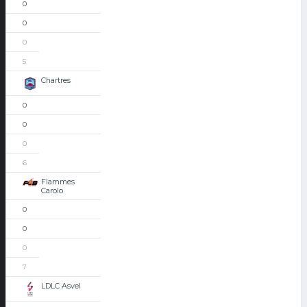
0
0
0
5
Chartres
0
0
0
6
Flammes
Carolo
0
0
0
7
LDLC Asvel