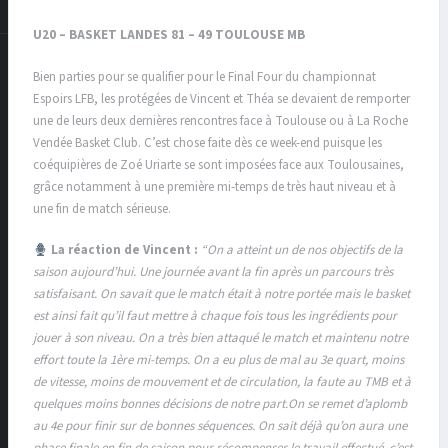
U20 – BASKET LANDES 81 – 49 TOULOUSE MB
Bien parties pour se qualifier pour le Final Four du championnat
Espoirs LFB, les protégées de Vincent et Théa se devaient de remporter
une de leurs deux dernières rencontres face à
Toulouse
ou à
La Roche
Vendée Basket Club
. C’est chose faite dès ce week-end puisque les
coéquipières de
Zoé Uriarte
se sont imposées face aux Toulousaines,
grâce notamment à une première mi-temps de très haut niveau et à
une fin de match sérieuse.
La réaction de Vincent :
“On a atteint un de nos objectifs de la
saison aujourd’hui. Une journée avant la fin après un parcours très
satisfaisant. On savait que le match était à notre portée mais le basket
est ainsi fait qu’il faut mettre à chaque fois tous les ingrédients pour
jouer à son niveau. On a très bien attaqué le match et maintenu notre
effort toute la 1ère mi-temps. On a eu plus de mal au 3e quart, moins
de vitesse, moins de mouvement et de circulation, la faute au TMB et à
quelques moins bonnes décisions de notre part.On se remet d’aplomb
au 4e pour finir sur de bonnes séquences. On sait déjà qu’on aura une