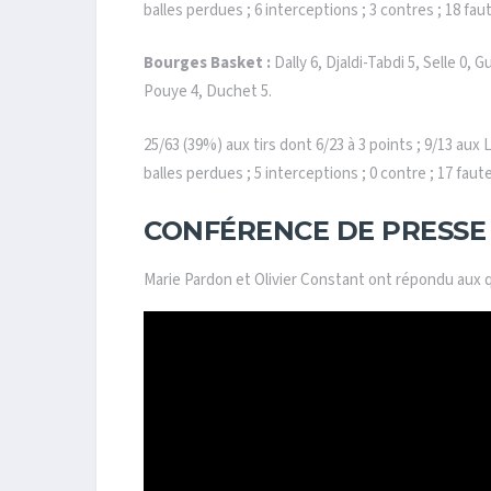
balles perdues ; 6 interceptions ; 3 contres ; 18 fau
Bourges Basket :
Dally 6, Djaldi-Tabdi 5, Selle 0,
Pouye 4, Duchet 5.
25/63 (39%) aux tirs dont 6/23 à 3 points ; 9/13 aux 
balles perdues ; 5 interceptions ; 0 contre ; 17 faut
CONFÉRENCE DE PRESSE
Marie Pardon et Olivier Constant ont répondu aux q