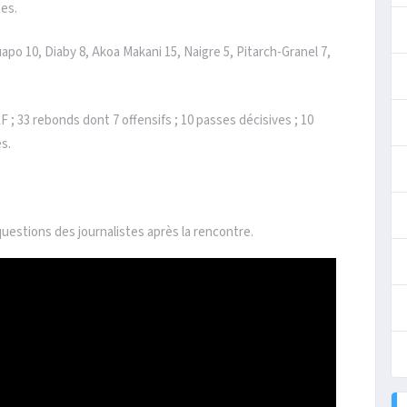
tes.
 Guapo 10, Diaby 8, Akoa Makani 15, Naigre 5, Pitarch-Granel 7,
LF ; 33 rebonds dont 7 offensifs ; 10 passes décisives ; 10
es.
uestions des journalistes après la rencontre.