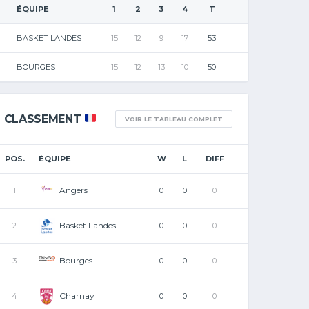
ÉQUIPE
1
2
3
4
T
BASKET LANDES
15
12
9
17
53
BOURGES
15
12
13
10
50
CLASSEMENT
VOIR LE TABLEAU COMPLET
POS.
ÉQUIPE
W
L
DIFF
Angers
1
0
0
0
Basket Landes
2
0
0
0
Bourges
3
0
0
0
Charnay
4
0
0
0