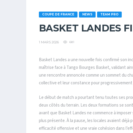
COUPE DE FRANCE
NEWS
TEAM PRO
BASKET LANDES FIL
1 MARS 2026
681
Basket Landes a une nouvelle fois confirmé son in
maîtrise face à
Tango Bourges Basket
, validant ai
une rencontre annoncée comme un sommet du champio
collective et leur constance pour progressivement
Le début de match a pourtant tenu toutes ses pro
deux côtés du terrain. Les deux formations se sont
avant que Basket Landes ne commence à imposer s
plus présente. À la pause, les locales avaient déjà 
efficacité offensive et une vraie cohésion dans l’eff