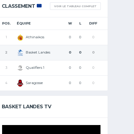
CLASSEMENT
VOIR LE TABLEAU COMPLET
POS.
ÉQUIPE
W
L
DIFF
Athinaikos
1
0
0
0
Basket Landes
2
0
0
0
Qualifiers 1
3
0
0
0
Saragosse
4
0
0
0
BASKET LANDES TV
Lecteur
vidéo