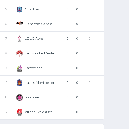
Chartres
5
0
0
0
Flammes Carolo
6
0
0
0
LDLC Asvel
7
0
0
0
La Tronche Meylan
8
0
0
0
Landerneau
9
0
0
0
Lattes Montpellier
10
0
0
0
Toulouse
11
0
0
0
Villeneuve d'Ascq
12
0
0
0