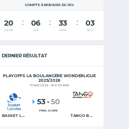
COMPTE À REBOURS DU JEU
20
06
33
02
JOURS
HRS
MINS
SECS
DERNIER RÉSULTAT
PLAYOFFS LA BOULANGÈRE WONDERLIGUE
2025/2026
17 MAI 2026 - 19 H 00 MIN
53
-
50
FINAL SCORE
BASKET LANDES
TANGO BOURGES BASKET