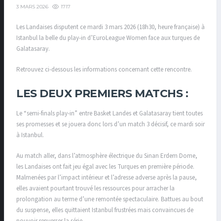
1717
3 MARS 2026
Les Landaises disputent ce mardi 3 mars 2026 (18h30, heure française) à
Istanbul la belle du play-in d’EuroLeague Women face aux turques de
Galatasaray.
Retrouvez ci-dessous les informations concernant cette rencontre.
LES DEUX PREMIERS MATCHS :
Le “semi-finals play-in” entre Basket Landes et
Galatasaray
tient toutes
ses promesses et se jouera donc lors d’un match 3 décisif, ce mardi soir
à Istanbul.
Au match aller, dans l’atmosphère électrique du
Sinan Erdem Dome
,
les Landaises ont fait jeu égal avec les Turques en première période.
Malmenées par l’impact intérieur et l’adresse adverse après la pause,
elles avaient pourtant trouvé les ressources pour arracher la
prolongation au terme d’une remontée spectaculaire. Battues au bout
du suspense, elles quittaient Istanbul frustrées mais convaincues de
pouvoir renverser la série.