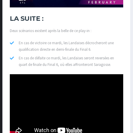
LA SUITE :
Deux scénarios existent après la belle de ce play-in :
En cas de victoire ce mardi, les Landaises décrocheront une
qualification directe en demi-finale du Final 6.
En cas de défaite ce mardi, les Landaises seront reversées en
quart de finale du Final 6, où elles affronteront Saragosse.