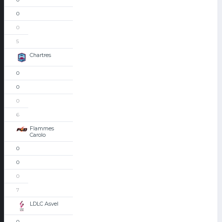
0
0
5
Chartres
0
0
0
6
Flammes
Carolo
0
0
0
7
LDLC Asvel
0