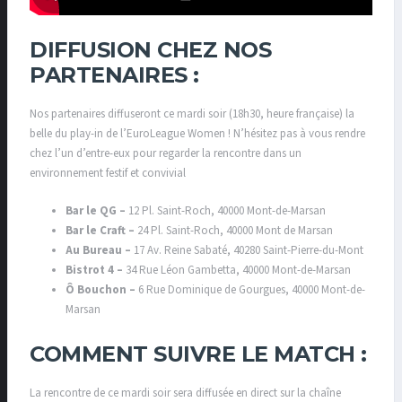
DIFFUSION CHEZ NOS
PARTENAIRES :
Nos partenaires diffuseront ce mardi soir (18h30, heure française) la
belle du play-in de l’EuroLeague Women ! N’hésitez pas à vous rendre
chez l’un d’entre-eux pour regarder la rencontre dans un
environnement festif et convivial
Bar le QG –
12 Pl. Saint-Roch, 40000 Mont-de-Marsan
Bar le Craft –
24 Pl. Saint-Roch, 40000 Mont de Marsan
Au Bureau –
17 Av. Reine Sabaté, 40280 Saint-Pierre-du-Mont
Bistrot 4 –
34 Rue Léon Gambetta, 40000 Mont-de-Marsan
Ô Bouchon –
6 Rue Dominique de Gourgues, 40000 Mont-de-
Marsan
COMMENT SUIVRE LE MATCH :
La rencontre de ce mardi soir sera diffusée en direct sur la chaîne