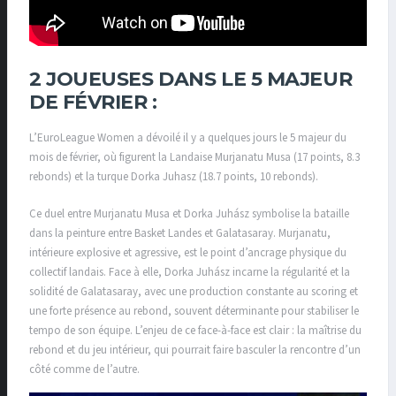
2 JOUEUSES DANS LE 5 MAJEUR
DE FÉVRIER :
L’EuroLeague Women a dévoilé il y a quelques jours le 5 majeur du
mois de février, où figurent la Landaise Murjanatu Musa (17 points, 8.3
rebonds) et la turque Dorka Juhasz (18.7 points, 10 rebonds).
Ce duel entre Murjanatu Musa et Dorka Juhász symbolise la bataille
dans la peinture entre
Basket Landes
et
Galatasaray
. Murjanatu,
intérieure explosive et agressive, est le point d’ancrage physique du
collectif landais. Face à elle, Dorka Juhász incarne la régularité et la
solidité de Galatasaray, avec une production constante au scoring et
une forte présence au rebond, souvent déterminante pour stabiliser le
tempo de son équipe. L’enjeu de ce face-à-face est clair : la maîtrise du
rebond et du jeu intérieur, qui pourrait faire basculer la rencontre d’un
côté comme de l’autre.