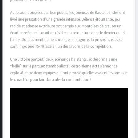
Au retour, poussées par leur public, les joueuses de Basket Landes ont
livré une prestation d’une grande intensité. Défense étouffante, jeu
rapide et adresse extérieure ont permis aux Montoises de creuser un
écart conséquent avant de résister au retour turc dans le dernier quart-
temps. Solides mentalement malgré la fatigue et la pression, elles se
sont imposées 75-70 face à l’un des favoris de la compétition.
Une victoire partout, deux scénarios haletants, et désormais une
“belle” sur le parquet stambouliote : ce troisième acte s’annonce
explosif, entre deux équipes qui ont prouvé qu’elles avaient les armes et
le caractère pour faire basculer la confrontation !