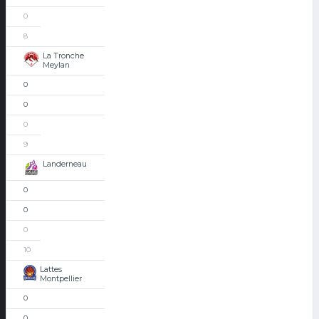
0
8
La Tronche
Meylan
0
0
0
9
Landerneau
0
0
0
10
Lattes
Montpellier
0
0