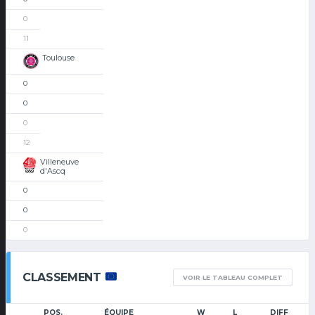
0
11
Toulouse
0
0
0
12
Villeneuve
d'Ascq
0
0
0
CLASSEMENT
VOIR LE TABLEAU COMPLET
POS.
ÉQUIPE
W
L
DIFF