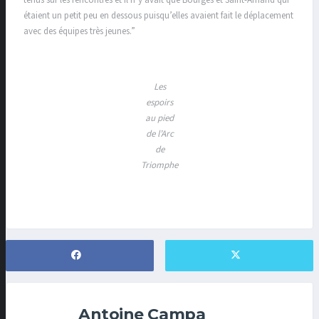
tenus sur les rencontres et il n’y avait que Bourges et Saint-Amand qui
étaient un petit peu en dessous puisqu’elles avaient fait le déplacement
avec des équipes très jeunes.”
Les
espoirs
au pied
de l’Arc
de
Triomphe
Antoine Campa