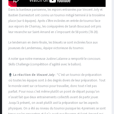
Dans la banlieue parisienne, les espoirs entrainées par Vincent Joly et
Bastien Darrieutort ont connu un tournoi mitigé terminé à la troisième
place (sur 6 équipes). Après s’être inclinées en entrée de tournoi face
aux espoirs de Charnay, les coéquipières de Sarah Boucaud ont pris
leur revanche sur Saint-Amand en s’imposant de 58 points (78-20).
Le lendemain en demi-finale, les bleuets se sont inclinées face aux
joueuses de Landerneau, équipe victorieuse du tournoi.
A noter que notre meneuse Justine Lalanne a remporté le concours
Skills Challenge (compétition d’agilité avec le ballon).
La réaction de
Vincent Joly
: “C’est un tournoi de préparation
où toutes les équipes sont à des degrés divers de leur préparation. Tout
le monde vient sur ce tournoi pour travailler, donc tout n’est pas
parfait. Pour nous c’est même plutôt un point de départ puisqu’on
n’avait fait que deux entrainements collectifs avant de partir jouer.
Jusqu’à présent, on avait plutôt axé la préparation sur les aspects
physiques. On a été au niveau du tournoi puisque les 4 premiers se sont