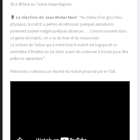
56 à 48 face au Tarbes Gespe Bigorre.
La réaction de
Jean-Michel Moré
: “Au milieu d’un gros bloc
physique, le match a permis de retrouver quelques sensations
purement basket malgré quelques absences … Comme souvent dans
ce genre de match, on a vu du bien et du moins bien.
La victoire de Tarbes qui a mené tout le match est logique et va
permettre d’émettre un 1er bilan avant de continuer à bosser pour être
prête mi septembre.”
Retrouvez ci-dessous un résumé du match proposé par le TGB.