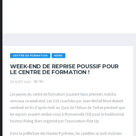
CENTRE DE FORMATION
NEWS
WEEK-END DE REPRISE POUSSIF POUR
LE CENTRE DE FORMATION !
981
29 AOÛT 2022
Les jeunes du centre de formation jouaient leurs premiers matchs
amicaux ce week-end. Les U18 coachées par Jean-Michel Moré étaient
vendredi en fin d’après-midi au Quai de l’Adour de Tarbes pendant que
les espoirs avaient rendez-vous à Romainville (93) pour le traditionnel
tournoi Rising Stars organisé par l’association Rise Up.
Dans la préfecture des Hautes-Pyrénées, les cadettes se sont inclinées