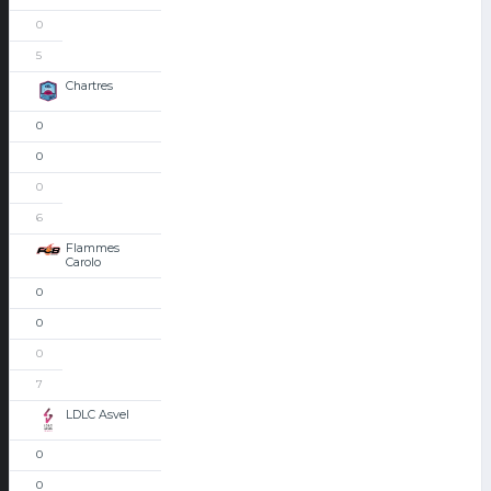
0
5
Chartres
0
0
0
6
Flammes
Carolo
0
0
0
7
LDLC Asvel
0
0