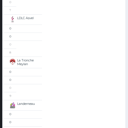
0
7
LDLC Asvel
0
0
0
8
La Tronche
Meylan
0
0
0
9
Landerneau
0
0