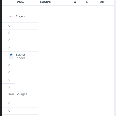
POS.
ÉQUIPE
W
L
DIFF
1
Angers
0
0
0
2
Basket
Landes
0
0
0
3
Bourges
0
0