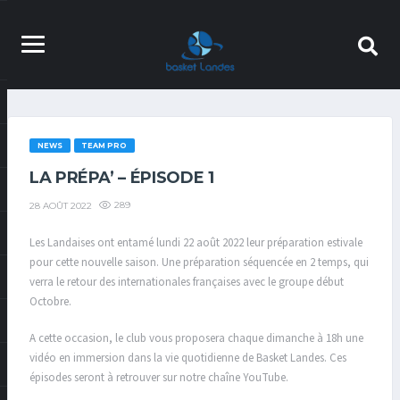
NEWS
TEAM PRO
LA PRÉPA’ – ÉPISODE 1
289
28 AOÛT 2022
Les Landaises ont entamé lundi 22 août 2022 leur préparation estivale
pour cette nouvelle saison. Une préparation séquencée en 2 temps, qui
verra le retour des internationales françaises avec le groupe début
Octobre.
A cette occasion, le club vous proposera chaque dimanche à 18h une
vidéo en immersion dans la vie quotidienne de Basket Landes. Ces
épisodes seront à retrouver sur notre chaîne YouTube.