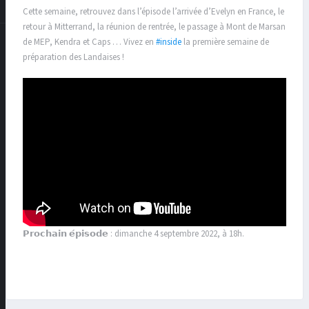
Cette semaine, retrouvez dans l’épisode l’arrivée d’Evelyn en France, le
retour à Mitterrand, la réunion de rentrée, le passage à Mont de Marsan
de MEP, Kendra et Caps … Vivez en
#inside
la première semaine de
préparation des Landaises !
𝗣𝗿𝗼𝗰𝗵𝗮𝗶𝗻 𝗲́𝗽𝗶𝘀𝗼𝗱𝗲 : dimanche 4 septembre 2022, à 18h.