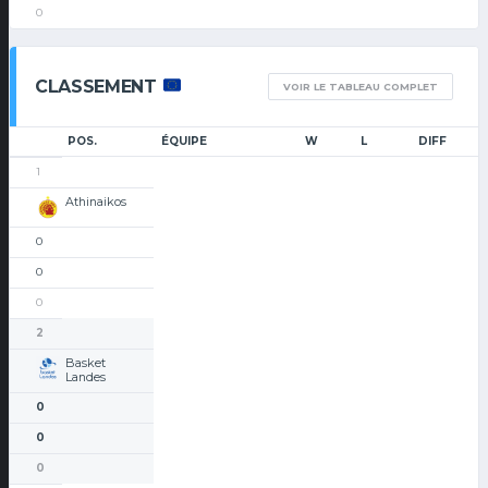
0
CLASSEMENT
VOIR LE TABLEAU COMPLET
POS.
ÉQUIPE
W
L
DIFF
1
Athinaikos
0
0
0
2
Basket
Landes
0
0
0