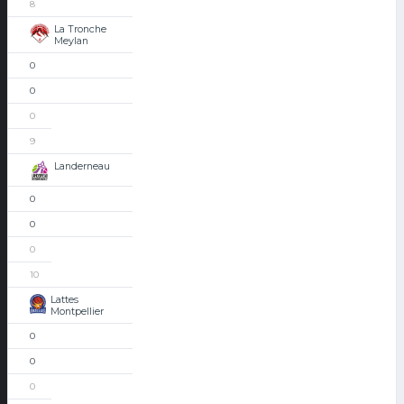
8
La Tronche
Meylan
0
0
0
9
Landerneau
0
0
0
10
Lattes
Montpellier
0
0
0