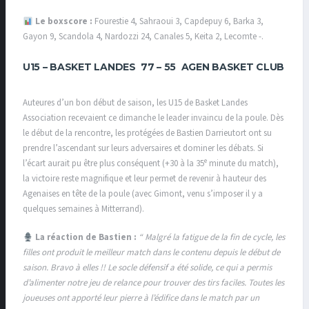
Le boxscore :
Fourestie 4, Sahraoui 3, Capdepuy 6, Barka 3,
Gayon 9, Scandola 4, Nardozzi 24, Canales 5, Keita 2, Lecomte -.
U15 –
BASKET LANDES 77 – 55 AGEN BASKET CLUB
Auteures d’un bon début de saison, les U15 de Basket Landes
Association recevaient ce dimanche le leader invaincu de la poule. Dès
le début de la rencontre, les protégées de Bastien Darrieutort ont su
prendre l’ascendant sur leurs adversaires et dominer les débats. Si
l’écart aurait pu être plus conséquent (+30 à la 35ᵉ minute du match),
la victoire reste magnifique et leur permet de revenir à hauteur des
Agenaises en tête de la poule (avec Gimont, venu s’imposer il y a
quelques semaines à Mitterrand).
La réaction de Bastien :
“ Malgré la fatigue de la fin de cycle, les
filles ont produit le meilleur match dans le contenu depuis le début de
saison. Bravo à elles !! Le socle défensif a été solide, ce qui a permis
d’alimenter notre jeu de relance pour trouver des tirs faciles. Toutes les
joueuses ont apporté leur pierre à l’édifice dans le match par un