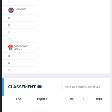
11
Toulouse
0
0
0
12
Villeneuve
d'Ascq
0
0
0
CLASSEMENT
VOIR LE TABLEAU COMPLET
POS.
ÉQUIPE
W
L
DIFF
1