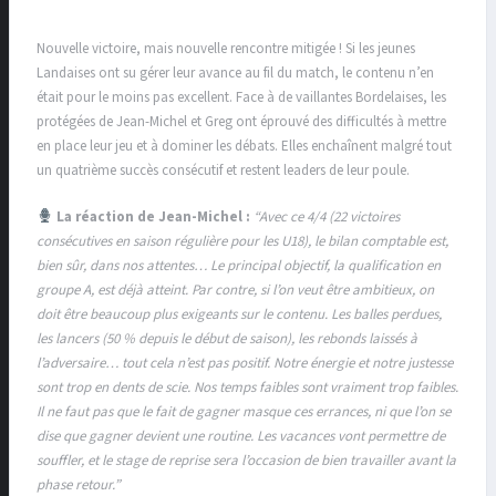
Nouvelle victoire, mais nouvelle rencontre mitigée ! Si les jeunes
Landaises ont su gérer leur avance au fil du match, le contenu n’en
était pour le moins pas excellent. Face à de vaillantes Bordelaises, les
protégées de Jean-Michel et Greg ont éprouvé des difficultés à mettre
en place leur jeu et à dominer les débats. Elles enchaînent malgré tout
un quatrième succès consécutif et restent leaders de leur poule.
La réaction de Jean-Michel :
“Avec ce 4/4 (22 victoires
consécutives en saison régulière pour les U18), le bilan comptable est,
bien sûr, dans nos attentes… Le principal objectif, la qualification en
groupe A, est déjà atteint. Par contre, si l’on veut être ambitieux, on
doit être beaucoup plus exigeants sur le contenu. Les balles perdues,
les lancers (50 % depuis le début de saison), les rebonds laissés à
l’adversaire… tout cela n’est pas positif. Notre énergie et notre justesse
sont trop en dents de scie. Nos temps faibles sont vraiment trop faibles.
Il ne faut pas que le fait de gagner masque ces errances, ni que l’on se
dise que gagner devient une routine. Les vacances vont permettre de
souffler, et le stage de reprise sera l’occasion de bien travailler avant la
phase retour.”