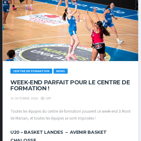
CENTRE DE FORMATION
NEWS
WEEK-END PARFAIT POUR LE CENTRE DE
FORMATION !
597
12 OCTOBRE 2025
Toutes les équipes du centre de formation jouaient ce week-end à Mont
de Marsan, et toutes les équipes se sont imposées !
U20 –
BASKET LANDES – AVENIR BASKET
CHALOSSE