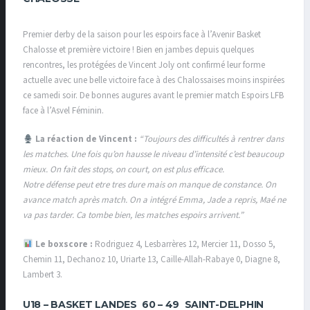
Premier derby de la saison pour les espoirs face à l’Avenir Basket
Chalosse et première victoire ! Bien en jambes depuis quelques
rencontres, les protégées de Vincent Joly ont confirmé leur forme
actuelle avec une belle victoire face à des Chalossaises moins inspirées
ce samedi soir. De bonnes augures avant le premier match Espoirs LFB
face à l’Asvel Féminin.
La réaction de Vincent :
“Toujours des difficultés à rentrer dans
les matches. Une fois qu’on hausse le niveau d’intensité c’est beaucoup
mieux. On fait des stops, on court, on est plus efficace.
Notre défense peut etre tres dure mais on manque de constance. On
avance match après match. On a intégré Emma, Jade a repris, Maé ne
va pas tarder. Ca tombe bien, les matches espoirs arrivent.”
Le boxscore :
Rodriguez 4, Lesbarrères 12, Mercier 11, Dosso 5,
Chemin 11, Dechanoz 10, Uriarte 13, Caille-Allah-Rabaye 0, Diagne 8,
Lambert 3.
U18 –
BASKET LANDES 60 – 49 SAINT-DELPHIN