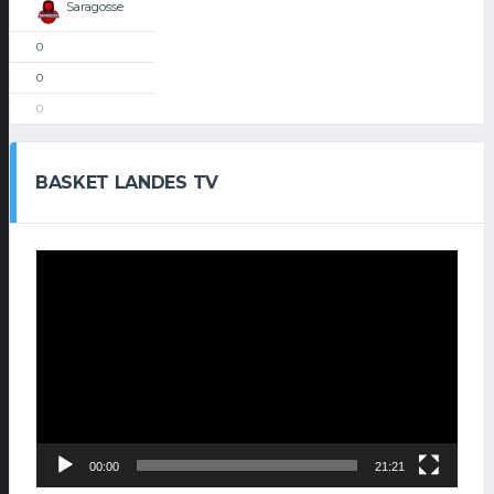
Saragosse
0
0
0
BASKET LANDES TV
Lecteur
vidéo
00:00
21:21