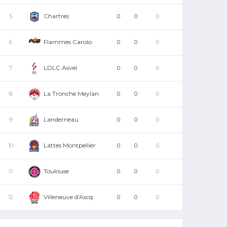
Chartres
5
0
0
0
Flammes Carolo
6
0
0
0
LDLC Asvel
7
0
0
0
La Tronche Meylan
8
0
0
0
Landerneau
9
0
0
0
Lattes Montpellier
10
0
0
0
Toulouse
11
0
0
0
Villeneuve d'Ascq
12
0
0
0