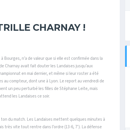
RILLE CHARNAY !
 à Bourges, n’a de valeur que si elle est confirmée dans la
 de Charnay avait fait douter les Landaises jusqu’aux
championnat en mai dernier, et même si leur roster a été
res au compteur, dont une à Lyon. Le report au vendredi de
nt un peu perturbé les filles de Stéphane Leite, mais
ttend les Landaises ce soir.
e ton du match. Les Landaises mettent quelques minutes à
is très vite tout rentre dans l’ordre (13-6, 7’). La défense