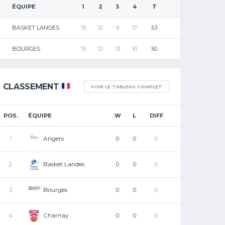
ÉQUIPE
1
2
3
4
T
BASKET LANDES
15
12
9
17
53
BOURGES
15
12
13
10
50
CLASSEMENT
VOIR LE TABLEAU COMPLET
POS.
ÉQUIPE
W
L
DIFF
Angers
1
0
0
0
Basket Landes
2
0
0
0
Bourges
3
0
0
0
Charnay
4
0
0
0