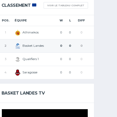
CLASSEMENT
VOIR LE TABLEAU COMPLET
POS.
ÉQUIPE
W
L
DIFF
Athinaikos
1
0
0
0
Basket Landes
2
0
0
0
Qualifiers 1
3
0
0
0
Saragosse
4
0
0
0
BASKET LANDES TV
Lecteur
vidéo