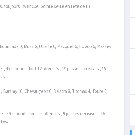
s, toujours invaincue, pointe seule en tête de La
ekoundade 0, Musa 6, Uriarte 0, Macquet 6, Ewodo 6, Massey
LF ; 45 rebonds dont 12 offensifs ; 19 passes décisives ; 15
tes.
1, Baramy 10, Chevaugeon 6, Dalstra 8, Thomas 4, Toure 6,
 LF ; 39 rebonds dont 16 offensifs ; 9 passes décisives ; 16
utes.