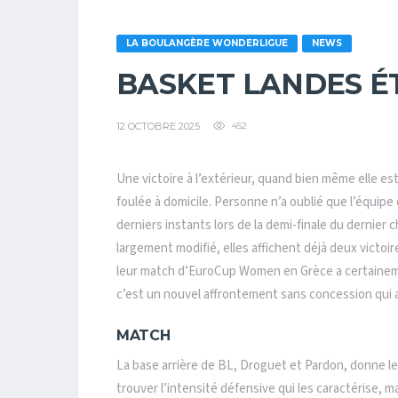
LA BOULANGÈRE WONDERLIGUE
NEWS
BASKET LANDES ÉT
12 OCTOBRE 2025
452
Une victoire à l’extérieur, quand bien même elle est
foulée à domicile. Personne n’a oublié que l’équipe
derniers instants lors de la demi-finale du dernier 
largement modifié, elles affichent déjà deux victoi
leur match d’EuroCup Women en Grèce a certaineme
c’est un nouvel affrontement sans concession qui a
MATCH
La base arrière de BL, Droguet et Pardon, donne l
trouver l’intensité défensive qui les caractérise, ma