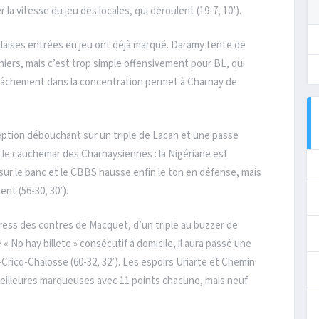
la vitesse du jeu des locales, qui déroulent (19-7, 10’).
ndaises entrées en jeu ont déjà marqué. Daramy tente de
niers, mais c’est trop simple offensivement pour BL, qui
 relâchement dans la concentration permet à Charnay de
eption débouchant sur un triple de Lacan et une passe
t le cauchemar des Charnaysiennes : la Nigériane est
sur le banc et le CBBS hausse enfin le ton en défense, mais
ent (56-30, 30’).
tress des contres de Macquet, d’un triple au buzzer de
 No hay billete » consécutif à domicile, il aura passé une
-Cricq-Chalosse (60-32, 32’). Les espoirs Uriarte et Chemin
 meilleures marqueuses avec 11 points chacune, mais neuf