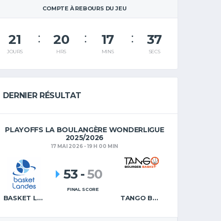
COMPTE À REBOURS DU JEU
21
20
17
36
JOURS
HRS
MINS
SECS
DERNIER RÉSULTAT
PLAYOFFS LA BOULANGÈRE WONDERLIGUE
2025/2026
17 MAI 2026 - 19 H 00 MIN
53
-
50
FINAL SCORE
BASKET LANDES
TANGO BOURGES BASKET