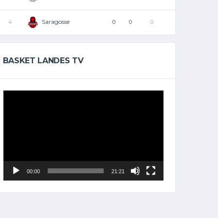
Saragosse
4
0
0
0
BASKET LANDES TV
Lecteur
vidéo
00:00
21:21