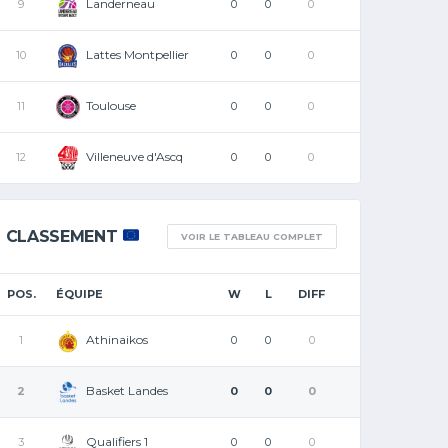
Landerneau
9
0
0
0
Lattes Montpellier
10
0
0
0
Toulouse
11
0
0
0
Villeneuve d'Ascq
12
0
0
0
CLASSEMENT
VOIR LE TABLEAU COMPLET
POS.
ÉQUIPE
W
L
DIFF
Athinaikos
1
0
0
0
Basket Landes
2
0
0
0
Qualifiers 1
3
0
0
0