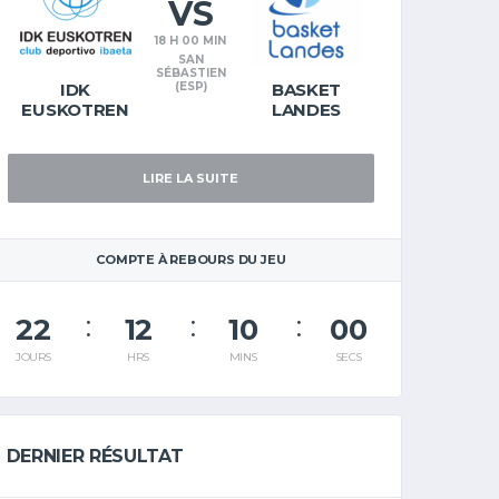
VS
18 H 00 MIN
SAN
SÉBASTIEN
IDK
(ESP)
BASKET
EUSKOTREN
LANDES
LIRE LA SUITE
COMPTE À REBOURS DU JEU
22
12
09
59
JOURS
HRS
MINS
SECS
DERNIER RÉSULTAT