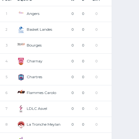
Angers
1
0
0
0
Basket Landes
2
0
0
0
Bourges
3
0
0
0
Charnay
4
0
0
0
Chartres
5
0
0
0
Flammes Carolo
6
0
0
0
LDLC Asvel
7
0
0
0
La Tronche Meylan
8
0
0
0