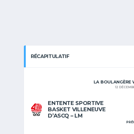
Leaflet
|
Map
ta ©
penStreetMap
ntributors
RÉCAPITULATIF
LA BOULANGÈRE 
12 DÉCEMB
ENTENTE SPORTIVE
BASKET VILLENEUVE
D’ASCQ – LM
PRÉ