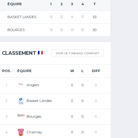
ÉQUIPE
1
2
3
4
T
BASKET LANDES
15
12
9
17
53
BOURGES
15
12
13
10
50
CLASSEMENT
VOIR LE TABLEAU COMPLET
POS.
ÉQUIPE
W
L
DIFF
Angers
1
0
0
0
Basket Landes
2
0
0
0
Bourges
3
0
0
0
Charnay
4
0
0
0