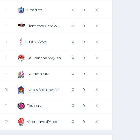
Chartres
5
0
0
0
Flammes Carolo
6
0
0
0
LDLC Asvel
7
0
0
0
La Tronche Meylan
8
0
0
0
Landerneau
9
0
0
0
Lattes Montpellier
10
0
0
0
Toulouse
11
0
0
0
Villeneuve d'Ascq
12
0
0
0