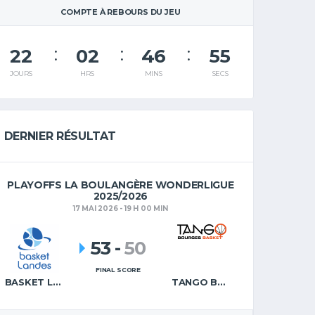
COMPTE À REBOURS DU JEU
22
02
46
54
JOURS
HRS
MINS
SECS
DERNIER RÉSULTAT
PLAYOFFS LA BOULANGÈRE WONDERLIGUE
2025/2026
17 MAI 2026 - 19 H 00 MIN
53
-
50
FINAL SCORE
BASKET LANDES
TANGO BOURGES BASKET