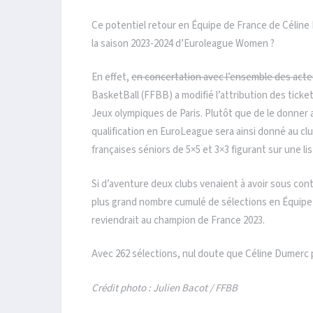
Ce potentiel retour en Équipe de France de Céline
la saison 2023-2024 d’Euroleague Women ?
En effet,
en concertation avec l’ensemble des acte
BasketBall (FFBB) a modifié l’attribution des ticke
Jeux olympiques de Paris. Plutôt que de le donner 
qualification en EuroLeague sera ainsi donné au club
françaises séniors de 5×5 et 3×3 figurant sur une li
Si d’aventure deux clubs venaient à avoir sous con
plus grand nombre cumulé de sélections en Équipe d
reviendrait au champion de France 2023.
Avec 262 sélections, nul doute que Céline Dumerc p
Crédit photo : Julien Bacot / FFBB