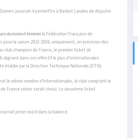
 Dumerc pourrait-il permettre à Basket Landes de disputer
urs du basket féminin
la Fédération Française de
ts pour la saison 2023-2024, uniquement, en prévision des
au club champion de France, le premier ticket de
 alignant dans son effectif le plus d’internationales
ste établie par la Direction Technique Nationale (DTN).
trat le même nombre d’internationales, le club comptant le
e France sénior serait choisi. Le deuxième ticket
ourrait peser lourd dans la balance.