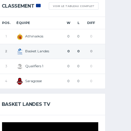
CLASSEMENT
VOIR LE TABLEAU COMPLET
POS.
ÉQUIPE
W
L
DIFF
Athinaikos
1
0
0
0
Basket Landes
2
0
0
0
Qualifiers 1
3
0
0
0
Saragosse
4
0
0
0
BASKET LANDES TV
Lecteur
vidéo