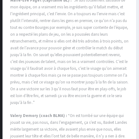
Marie-Eve Paget (capitaine BL) :
“Je suis totalement satisfaite de
mon équipe, on a vraiment mis les ingrédients qu’il fallait mettre, et
l’ingrédient principal, c’est l’envie. On a toujours eu l’envie mais c’est
plutôt l’intensité, rentrer dans les gens en premier, ce qu’on n’a pas du
tout eu contre Bourges par exemple, je suis super contente de l’équipe,
on a respecté les plans de jeu, on les a poussées dans leurs
retranchements, et même si elles ont été très adroites à trois points, on
avait de l’avance pour pouvoir gérer et contrôler le match du début
jusqu’à la fin. On savait qu’elles pouvaient potentiellement revenir,
c’est des joueuses de talent, mais on les a vraiment controlées. C’est le
visage qu’il faudrait avoir à chaque fois, c’est le visage qu’on aimerait
montrer à chaque fois mais ça ne se passe pas toujours comme on l’a
prévu, mais c’est ce visage qu’on va montrer jusqu’à la fin de la saison.
On a une victoire sur les 3 qu’il nous faut pour être en play-offs, le job
est loin d’être fini, et samedi ça va être encore la guerre et ce le sera
jusqu’à la fin .”
Valery Demory (coach BLMA) :
“On est tombé sur une équipe qui
jouait sa vie, pas nous, dans l’engagement, ça s’est vu, Basket Landes
mérite largement sa victoire, elle avaient plus envie que nous, elles
jouaient leur tête et elles l’ont fait de belle manière, il n’y a rien à dire.