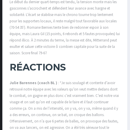
Le début du dernier quart-temps est tendu, la tension monte mais les
gasconnes s’accrochent et défendent leur avance avec hargne et
solidarité. L’écart se stabilise mais le chrono tourne trop lentement
pour les supporters locaux, il reste malgré tout favorable aux locales
(70-54 35′). Romane Bernies tente bien de redonner espoir à son
équipe, mais Laura Gil (15 points, 6 rebonds et 5 fautes provoquées) lui
répond illico. À 2 minutes du terme, la messe est dite, Mitterrand peut
exulter et saluer cette victoire ô combien capitale pour la suite de la
saison. Score final 79-67
RÉACTIONS
Julie Barennes (coach BL )
: “Je suis soulagé et contente d’avoir
retrouvé notre équipe avec les valeurs qu’on veut mettre dedans dont
le combat, on gagne en plus donc c’est vraiment bien. C’est notre vrai
visage et on sait qu’on est capable de le faire et il faut continuer
comme ça. On a mis de l’intensité, on y va, on y va, même quand il y
a des erreurs, on continue, on se bat, on croque des ballons.
Offensivement, on n’a que 6 pertes de balles, on provoque des fautes,
on va aux lancers, on est agressive. On a été très sérieuse tout le