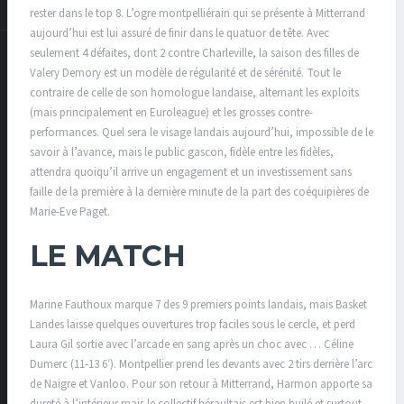
rester dans le top 8. L’ogre montpelliérain qui se présente à Mitterrand
aujourd’hui est lui assuré de finir dans le quatuor de tête. Avec
seulement 4 défaites, dont 2 contre Charleville, la saison des filles de
Valery Demory est un modèle de régularité et de sérénité. Tout le
contraire de celle de son homologue landaise, alternant les exploits
(mais principalement en Euroleague) et les grosses contre-
performances. Quel sera le visage landais aujourd’hui, impossible de le
savoir à l’avance, mais le public gascon, fidèle entre les fidèles,
attendra quoiqu’il arrive un engagement et un investissement sans
faille de la première à la dernière minute de la part des coéquipières de
Marie-Eve Paget.
LE MATCH
Marine Fauthoux marque 7 des 9 premiers points landais, mais Basket
Landes laisse quelques ouvertures trop faciles sous le cercle, et perd
Laura Gil sortie avec l’arcade en sang après un choc avec … Céline
Dumerc (11-13 6′). Montpellier prend les devants avec 2 tirs derrière l’arc
de Naigre et Vanloo. Pour son retour à Mitterrand, Harmon apporte sa