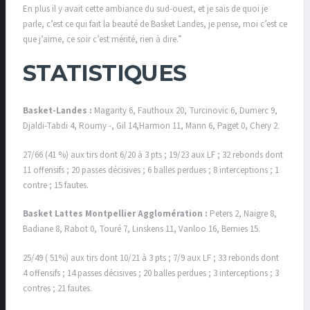
En plus il y avait cette ambiance du sud-ouest, et je sais de quoi je
parle, c’est ce qui fait la beauté de Basket Landes, je pense, moi c’est ce
que j’aime, ce soir c’est mérité, rien à dire.”
STATISTIQUES
Basket-Landes
:
Magarity 6, Fauthoux 20, Turcinovic 6, Dumerc 9,
Djaldi-Tabdi 4, Roumy -, Gil 14,Harmon 11, Mann 6, Paget 0, Chery 2.
27/66 (41 %) aux tirs dont 6/20 à 3 pts ; 19/23 aux LF ; 32 rebonds dont
11 offensifs ; 20 passes décisives ; 6 balles perdues ; 8 interceptions ; 1
contre ; 15 fautes.
Basket Lattes Montpellier Agglomération :
Peters 2, Naigre 8,
Badiane 8, Rabot 0, Touré 7, Linskens 11, Vanloo 16, Bernies 15.
25/49 ( 51%) aux tirs dont 10/21 à 3 pts ; 7/9 aux LF ; 33 rebonds dont
4 offensifs ; 14 passes décisives ; 20 balles perdues ; 3 interceptions ; 3
contres ; 21 fautes.