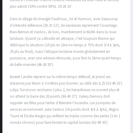
dureté à l’intérieur mais le collectif héraultais est bien huilé et surtout
plus adroit (33% contre 58%). 19-20 10′.
Dans le sillage du triangle Fauthoux, Gil et Harmon, avec beaucoup
d’intensité défensive (28-25 13′), les landaises reprennent l’avantage.
Mais Bernies et Vanloo, de loin, maintiennent le BLMA dans la roue
landaise. Quand ça cafouille en attaque, c’est toujours Marine qui
débloque la situation (19 pts en 1ère mi-temps à 75% dont 3/4 à 3pts,
20 pts au final), mais l’attaque landaise monte globalement en
puissance, avec une adresse retrouvée, pour finir le 2ème quart-temps
de belle manière (46-38 20′).
Basket Landes reprend sur le même tempo défensif, et prend ses
distances par Mann à 3 mètres puis Dumerc au delà des 6,25 (53-40 16′).
Lidija Turcinovic enchaine 3 plus 2, les héraultaises ne scorent plus et
on atteint la barre des 20 points (60-40 27′). Valery Demory doit
rappeler ses filles pour tenter d’éteindre l’incendie. Les pompiers de
services se nomment Julie Vanloo (16 points dont 4/6 à 3pts), Migna
Touré et Elodie Naigre qui enfilent les triples comme des perles (3 en 1
minute chrono) pour faire fondre le capital landais (62-49 30′).