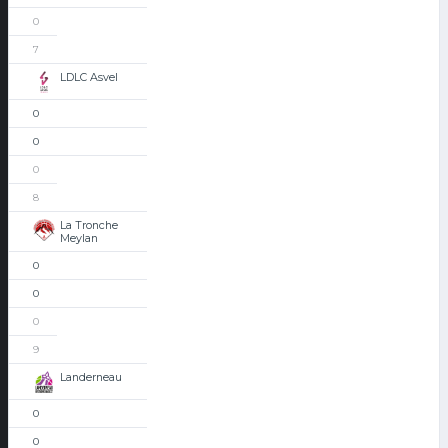
0
7
LDLC Asvel
0
0
0
8
La Tronche
Meylan
0
0
0
9
Landerneau
0
0