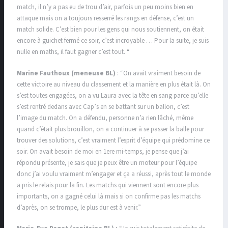
match, il n’y a pas eu de trou d’air, parfois un peu moins bien en
attaque mais on a toujours resserré les rangs en défense, c’est un
match solide. C’est bien pour les gens qui nous soutiennent, on était
encore à guichet fermé ce soir, c’est incroyable … Pour la suite, je suis
nulle en maths, il faut gagner c’est tout. “
Marine Fauthoux (meneuse BL)
: “On avait vraiment besoin de
cette victoire au niveau du classement et la manière en plus était là. On
s’est toutes engagées, on a vu Laura avec la tête en sang parce qu’elle
s’est rentré dedans avec Cap’s en se battant sur un ballon, c’est
l’image du match. On a défendu, personne n’a rien lâché, même
quand c’était plus brouillon, on a continuer à se passer la balle pour
trouver des solutions, c’est vraiment l’esprit d’équipe qui prédomine ce
soir. On avait besoin de moi en 1ere mi-temps, je pense que j’ai
répondu présente, je sais que je peux être un moteur pour l’équipe
donc j’ai voulu vraiment m’engager et ça a réussi, après tout le monde
a pris le relais pour la fin. Les matchs qui viennent sont encore plus
importants, on a gagné celui là mais si on confirme pas les matchs
d’après, on se trompe, le plus dur est à venir.”