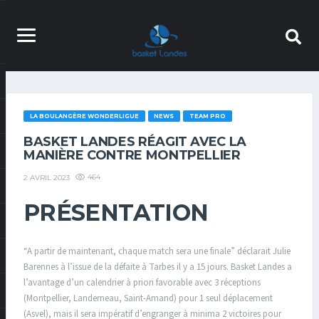
LA BOULANGÈRE WONDERLIGUE
NEWS
TEAM PRO
BASKET LANDES RÉAGIT AVEC LA
MANIÈRE CONTRE MONTPELLIER
464
2 AVRIL 2023
PRÉSENTATION
“A partir de maintenant, chaque match sera une finale” déclarait Julie
Barennes à l’issue de la défaite à Tarbes il y a 15 jours. Basket Landes a
l’avantage d’un calendrier à priori favorable avec 3 réceptions
(Montpellier, Landerneau, Saint-Amand) pour 1 seul déplacement
(Asvel), mais il sera impératif d’engranger à minima 2 victoires pour