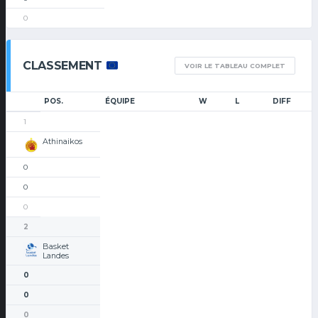
0
CLASSEMENT
VOIR LE TABLEAU COMPLET
POS.
ÉQUIPE
W
L
DIFF
1
Athinaikos
0
0
0
2
Basket
Landes
0
0
0