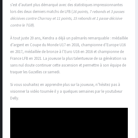
s’est d’autant plus démarqué avec des statistiques impressionnantes
lors des deux derniers matchs de LFB (
16 points, 7 rebonds et 3 passes
décisives contre Charnay et 11 points, 15 rebonds et 1 passe décisive
contre le TGB
).
À tout juste 20 ans, Kendra a déjà un palmarès remarquable : médaillée
d’argent en Coupe du Monde U17 en 2018, championne d’Europe U16
en 2017, médaillée de bronze à l’Euro U16 en 2016 et championne de
France LFB en 2021. La joueuse la plus talentueuse de sa génération va
sans nul doute continuer cette ascension et permettre à son équipe de
traquer les Gazelles ce samedi.
Si vous souhaitez en apprendre plus sur la joueuse, n’hésitez pas à
visionner la vidéo tournée il y a quelques semaines par le youtubeur
Delly.