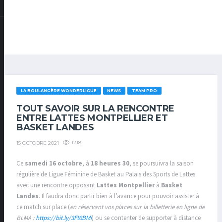
LA BOULANGÈRE WONDERLIGUE
NEWS
TEAM PRO
TOUT SAVOIR SUR LA RENCONTRE
ENTRE LATTES MONTPELLIER ET
BASKET LANDES
1218
15 OCTOBRE 2021
Ce
samedi 16 octobre
, à
18 heures 30
, se poursuivra la saison
régulière de Ligue Féminine de Basket au Palais des Sports de Lattes
avec une rencontre opposant
Lattes Montpellier
à
Basket
Landes
. Il faudra donc partir bien à l’avance pour pouvoir assister à
ce match sur place (
en réservant vos places sur la billetterie en ligne de
BLMA :
https://bit.ly/3Ft6BMi
) ou se contenter de supporter à distance