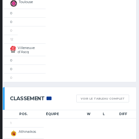
Toulouse
0
0
0
12
Villeneuve
d'Ascq
0
0
0
CLASSEMENT
VOIR LE TABLEAU COMPLET
POS.
ÉQUIPE
W
L
DIFF
1
Athinaikos