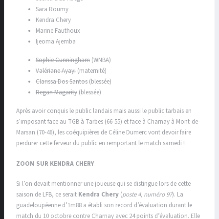
Sara Roumy
Kendra Chery
Marine Fauthoux
Ijeoma Ajemba
Sophie Cunningham
(WNBA)
Valériane Ayayi
(maternité)
Clarissa Dos Santos
(blessée)
Regan Magarity
(blessée)
Après avoir conquis le public landais mais aussi le public tarbais en
s’imposant face au TGB à Tarbes (66-55) et face à Charnay à Mont-de-
Marsan (70-46), les coéquipières de Céline Dumerc vont devoir faire
perdurer cette ferveur du public en remportant le match samedi !
ZOOM SUR KENDRA CHERY
Si l’on devait mentionner une joueuse qui se distingue lors de cette
saison de LFB, ce serait
Kendra Chery
(
poste 4, numéro 97
). La
guadeloupéenne d’1m88 a établi son record d’évaluation durant le
match du 10 octobre contre Charnay avec 24 points d’évaluation. Elle