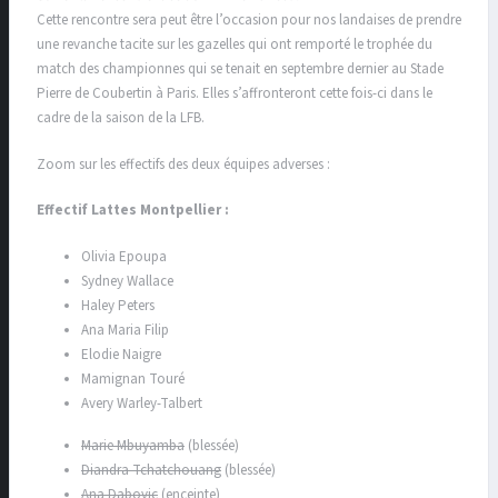
Cette rencontre sera peut être l’occasion pour nos landaises de prendre
une revanche tacite sur les gazelles qui ont remporté le trophée du
match des championnes qui se tenait en septembre dernier au Stade
Pierre de Coubertin à Paris. Elles s’affronteront cette fois-ci dans le
cadre de la saison de la LFB.
Zoom sur les effectifs des deux équipes adverses :
Effectif Lattes Montpellier :
Olivia Epoupa
Sydney Wallace
Haley Peters
Ana Maria Filip
Elodie Naigre
Mamignan Touré
Avery Warley-Talbert
Marie Mbuyamba
(blessée)
Diandra Tchatchouang
(blessée)
Ana Dabovic
(enceinte)