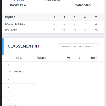
BASKET LANDES
TANGO BOURGES BASKET
ÉQUIPE
1
2
3
4
T
BASKET LANDES
15
12
9
17
53
BOURGES
15
12
13
10
50
CLASSEMENT
VOIR LE TABLEAU COMPLET
POS.
ÉQUIPE
W
L
DIFF
1
Angers
0
0
0
2