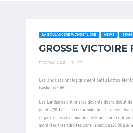
LA BOULANGÈRE WONDERLIGUE
NEWS
TEAM
GROSSE VICTOIRE 
17 OCTOBRE 2021
327
Les landaises ont logiquement battu Lattes-Montpel
Basket (75-66).
Les Landaises ont pris les devants dès le début de 
points (20-17 à la fin du premier quart-temps). Av
raquette, les championnes de France ont contraint l
montrées très adroites dans l’exercice (36-30 à la 