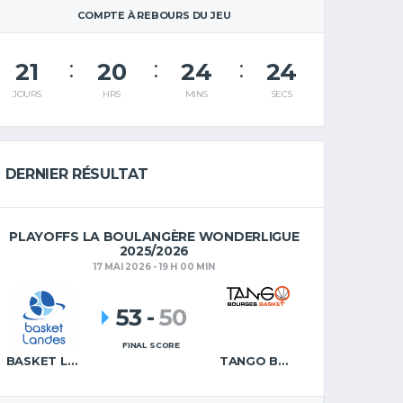
COMPTE À REBOURS DU JEU
21
20
24
23
JOURS
HRS
MINS
SECS
DERNIER RÉSULTAT
PLAYOFFS LA BOULANGÈRE WONDERLIGUE
2025/2026
17 MAI 2026 - 19 H 00 MIN
53
-
50
FINAL SCORE
BASKET LANDES
TANGO BOURGES BASKET