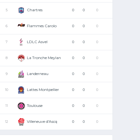
Chartres
5
0
0
0
Flammes Carolo
6
0
0
0
LDLC Asvel
7
0
0
0
La Tronche Meylan
8
0
0
0
Landerneau
9
0
0
0
Lattes Montpellier
10
0
0
0
Toulouse
11
0
0
0
Villeneuve d'Ascq
12
0
0
0