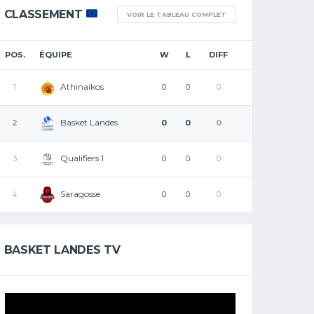
CLASSEMENT
VOIR LE TABLEAU COMPLET
POS.
ÉQUIPE
W
L
DIFF
Athinaikos
1
0
0
0
Basket Landes
2
0
0
0
Qualifiers 1
3
0
0
0
Saragosse
4
0
0
0
BASKET LANDES TV
Lecteur
vidéo