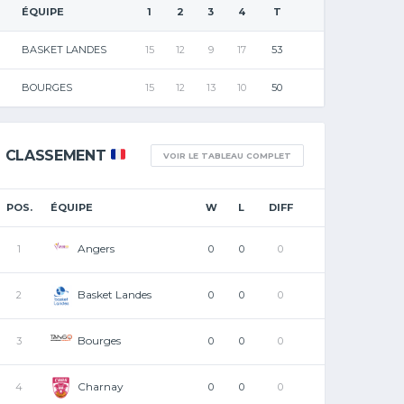
ÉQUIPE
1
2
3
4
T
BASKET LANDES
15
12
9
17
53
BOURGES
15
12
13
10
50
CLASSEMENT
VOIR LE TABLEAU COMPLET
POS.
ÉQUIPE
W
L
DIFF
Angers
1
0
0
0
Basket Landes
2
0
0
0
Bourges
3
0
0
0
Charnay
4
0
0
0