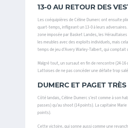
13-0 AU RETOUR DES VES
Les coéquipières de Céline Dumerc ont ensuite plié
quart-temps, infligeant un 13-0 à leurs adversaires
zone imposée par Basket Landes, les Héraultaises o
les meubles avec des exploits individuels, mais cela
temps de jeu d’Avery Warley-Talbert, qui comptait 
Malgré tout, un sursaut en fin de rencontre (24-16
Lattoises de ne pas concéder une défaite trop salé
DUMERC ET PAGET TRÈS
Côté landais, Céline Dumerc s’est comme à son habit
passes) qu’au shoot (14 points). La capitaine Mari
points).
Cette victoire, qui sonne aussi comme une revanche