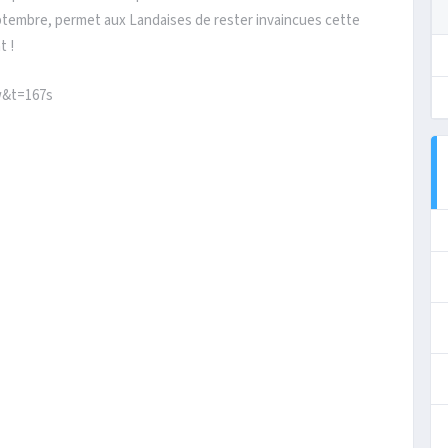
ptembre, permet aux Landaises de rester invaincues cette
t !
w&t=167s