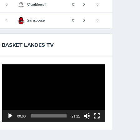
Qualifiers 1
3
0
0
0
Saragosse
4
0
0
0
BASKET LANDES TV
Lecteur
vidéo
00:00
21:21