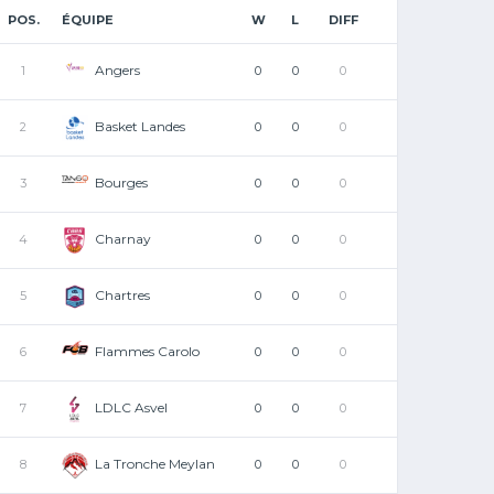
POS.
ÉQUIPE
W
L
DIFF
Angers
1
0
0
0
Basket Landes
2
0
0
0
Bourges
3
0
0
0
Charnay
4
0
0
0
Chartres
5
0
0
0
Flammes Carolo
6
0
0
0
LDLC Asvel
7
0
0
0
La Tronche Meylan
8
0
0
0