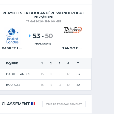
PLAYOFFS LA BOULANGÈRE WONDERLIGUE
2025/2026
17 MAI 2026 - 19 H 00 MIN
53
-
50
FINAL SCORE
BASKET LANDES
TANGO BOURGES BASKET
ÉQUIPE
1
2
3
4
T
BASKET LANDES
15
12
9
17
53
BOURGES
15
12
13
10
50
CLASSEMENT
VOIR LE TABLEAU COMPLET