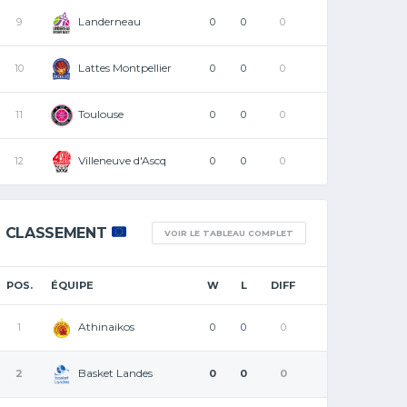
Landerneau
9
0
0
0
Lattes Montpellier
10
0
0
0
Toulouse
11
0
0
0
Villeneuve d'Ascq
12
0
0
0
CLASSEMENT
VOIR LE TABLEAU COMPLET
POS.
ÉQUIPE
W
L
DIFF
Athinaikos
1
0
0
0
Basket Landes
2
0
0
0