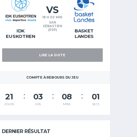
VS
18 H 00 MIN
SAN
SÉBASTIEN
IDK
(ESP)
BASKET
EUSKOTREN
LANDES
LIRE LA SUITE
COMPTE À REBOURS DU JEU
21
03
08
00
JOURS
HRS
MINS
SECS
DERNIER RÉSULTAT