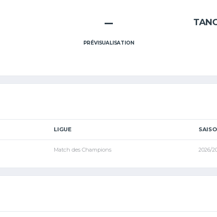
–
TAN
PRÉVISUALISATION
LIGUE
SAIS
Match des Champions
2026/2