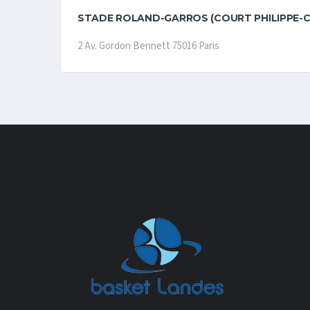
STADE ROLAND-GARROS (COURT PHILIPPE-C
2 Av. Gordon Bennett 75016 Paris