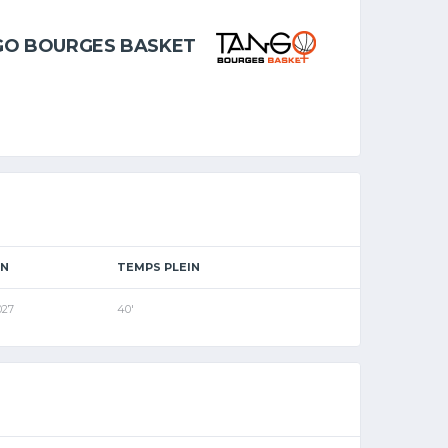
GO BOURGES BASKET
ON
TEMPS PLEIN
027
40'