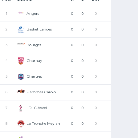
Angers
1
0
0
0
Basket Landes
2
0
0
0
Bourges
3
0
0
0
Charnay
4
0
0
0
Chartres
5
0
0
0
Flammes Carolo
6
0
0
0
LDLC Asvel
7
0
0
0
La Tronche Meylan
8
0
0
0