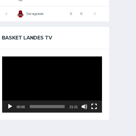
Saragosse
4
0
0
0
BASKET LANDES TV
Lecteur
vidéo
00:00
21:21