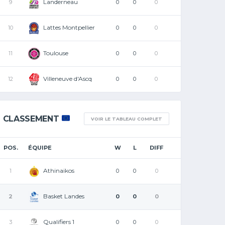
Landerneau
9
0
0
0
Lattes Montpellier
10
0
0
0
Toulouse
11
0
0
0
Villeneuve d'Ascq
12
0
0
0
CLASSEMENT
VOIR LE TABLEAU COMPLET
POS.
ÉQUIPE
W
L
DIFF
Athinaikos
1
0
0
0
Basket Landes
2
0
0
0
Qualifiers 1
3
0
0
0