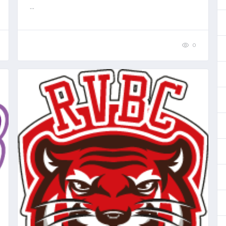
...
0