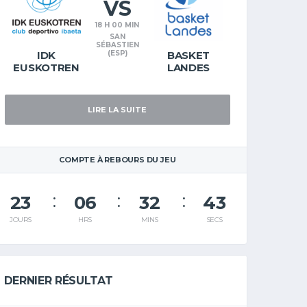
VS
18 H 00 MIN
SAN
SÉBASTIEN
IDK
(ESP)
BASKET
EUSKOTREN
LANDES
LIRE LA SUITE
COMPTE À REBOURS DU JEU
23
06
32
42
JOURS
HRS
MINS
SECS
DERNIER RÉSULTAT