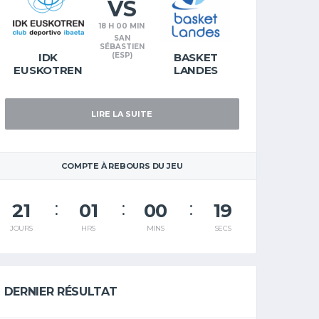
VS
18 H 00 MIN
SAN
SÉBASTIEN
IDK
(ESP)
BASKET
EUSKOTREN
LANDES
LIRE LA SUITE
COMPTE À REBOURS DU JEU
21
01
00
18
JOURS
HRS
MINS
SECS
DERNIER RÉSULTAT