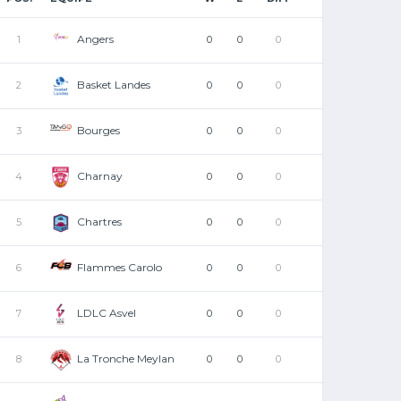
Angers
1
0
0
0
Basket Landes
2
0
0
0
Bourges
3
0
0
0
Charnay
4
0
0
0
Chartres
5
0
0
0
Flammes Carolo
6
0
0
0
LDLC Asvel
7
0
0
0
La Tronche Meylan
8
0
0
0