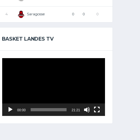
Saragosse
4
0
0
0
BASKET LANDES TV
Lecteur
vidéo
00:00
21:21