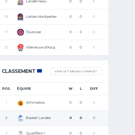
Landerneau
9
0
0
0
Lattes Montpellier
10
0
0
0
Toulouse
11
0
0
0
Villeneuve d'Ascq
12
0
0
0
CLASSEMENT
VOIR LE TABLEAU COMPLET
POS.
ÉQUIPE
W
L
DIFF
Athinaikos
1
0
0
0
Basket Landes
2
0
0
0
Qualifiers 1
3
0
0
0