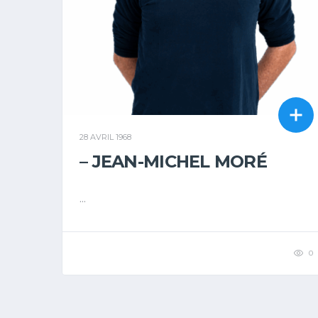
28 AVRIL 1968
– JEAN-MICHEL MORÉ
...
0