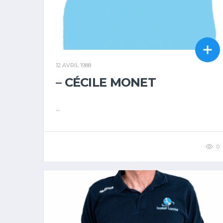
12 AVRIL 1988
– CÉCILE MONET
...
0