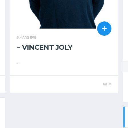
8 MARS 1978
– VINCENT JOLY
...
0