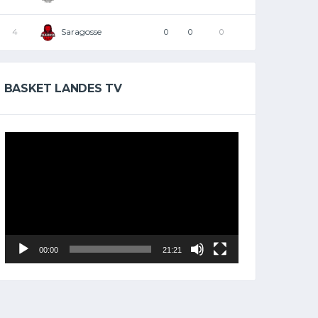
Saragosse
4
0
0
0
BASKET LANDES TV
Lecteur
vidéo
00:00
21:21