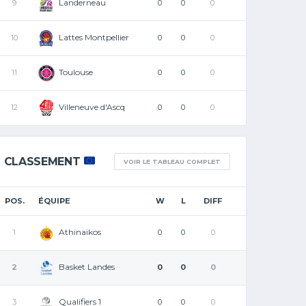
Landerneau
9
0
0
0
Lattes Montpellier
10
0
0
0
Toulouse
11
0
0
0
Villeneuve d'Ascq
12
0
0
0
CLASSEMENT
VOIR LE TABLEAU COMPLET
POS.
ÉQUIPE
W
L
DIFF
Athinaikos
1
0
0
0
Basket Landes
2
0
0
0
Qualifiers 1
3
0
0
0