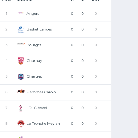
Angers
1
0
0
0
Basket Landes
2
0
0
0
Bourges
3
0
0
0
Charnay
4
0
0
0
Chartres
5
0
0
0
Flammes Carolo
6
0
0
0
LDLC Asvel
7
0
0
0
La Tronche Meylan
8
0
0
0