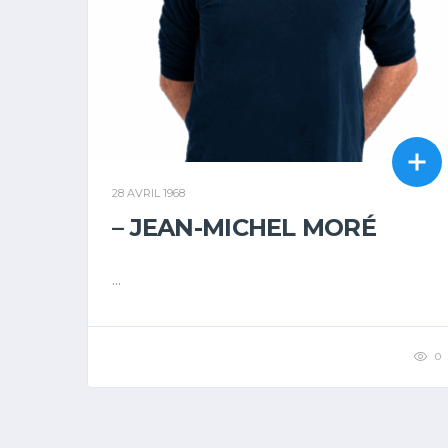
28 AVRIL 1968
– JEAN-MICHEL MORÉ
...
0