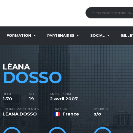
FORMATION
PARTENAIRES
SOCIAL
BILLE
LÉANA
DOSSO
HEIGHT
ÂGE
ANNIVERSAIRE
1.70
19
2 avril 2007
ÉQUIPES PRÉCÉDENTES
NATIONALITÉ
POSITION
LÉANA DOSSO
France
s/o