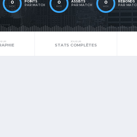
0
0
0
POINTS
ASSISTS
REBONDS
PAR MATCH
PAR MATCH
PAR MATC
MOY.
MOY.
MOY.
UEUR
JOUEUR
RAPHIE
STATS COMPLÈTES