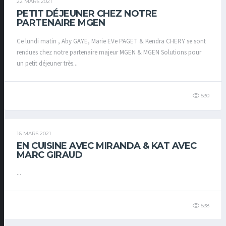
22 MARS 2021
PETIT DÉJEUNER CHEZ NOTRE
PARTENAIRE MGEN
Ce lundi matin , Aby GAYE, Marie EVe PAGET & Kendra CHERY se sont
rendues chez notre partenaire majeur MGEN & MGEN Solutions pour
un petit déjeuner très...
530
16 MARS 2021
EN CUISINE AVEC MIRANDA & KAT AVEC
MARC GIRAUD
...
538