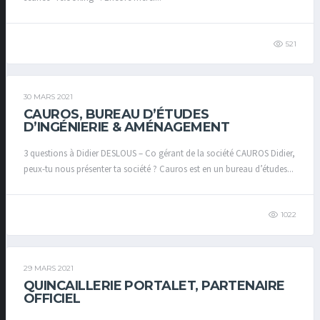
521
30 MARS 2021
CAUROS, BUREAU D’ÉTUDES
D’INGÉNIERIE & AMÉNAGEMENT
3 questions à Didier DESLOUS – Co gérant de la société CAUROS Didier,
peux-tu nous présenter ta société ? Cauros est en un bureau d’études...
1022
29 MARS 2021
QUINCAILLERIE PORTALET, PARTENAIRE
OFFICIEL