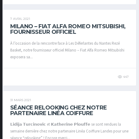
7 AVRIL 2021
MILANO – FIAT ALFA ROMEO MITSUBISHI,
FOURNISSEUR OFFICIEL
À l’occasion de la rencontre face à Les Déferlantes du Nantes Rezé
Basket, notre fournisseur officiel Milano – Fiat Alfa Romeo Mitsubishi
exposera sa...
447
31 MARS 2021
SÉANCE RELOOKING CHEZ NOTRE
PARTENAIRE LINÉA COIFFURE
𝗟𝗶𝗱𝗶𝗷𝗮 𝗧𝘂𝗿𝗰𝗶𝗻𝗼𝘃𝗶𝗰 et 𝗞𝗮𝘁𝗵𝗲𝗿𝗶𝗻𝗲 𝗣𝗹𝗼𝘂𝗳𝗳𝗲 se sont rendues la
semaine dernière chez notre partenaire Linéa Coiffure Landes pour une
séance “relooking” ! Encore merci...