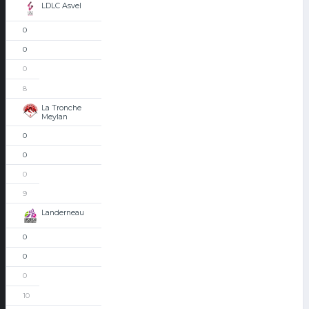
LDLC Asvel
0
0
0
8
La Tronche
Meylan
0
0
0
9
Landerneau
0
0
0
10