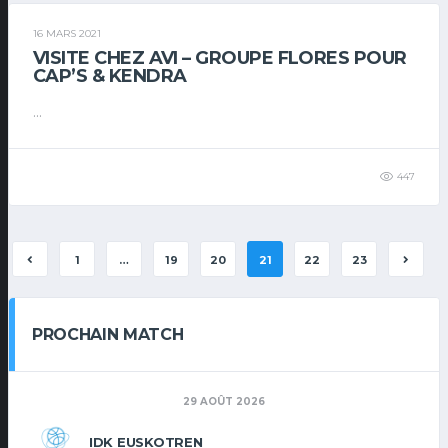
16 MARS 2021
VISITE CHEZ AVI – GROUPE FLORES POUR
CAP’S & KENDRA
...
447
1
…
19
20
21
22
23
PROCHAIN MATCH
29 AOÛT 2026
IDK EUSKOTREN