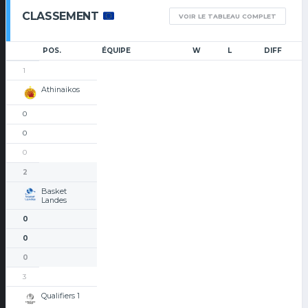
CLASSEMENT
VOIR LE TABLEAU COMPLET
POS.
ÉQUIPE
W
L
DIFF
1
Athinaikos
0
0
0
2
Basket
Landes
0
0
0
3
Qualifiers 1