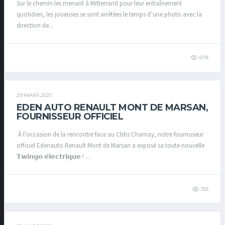
Sur le chemin les menant à Mitterrand pour leur entraînement
quotidien, les joueuses se sont arrêtées le temps d’une photo avec la
direction de...
678
29 MARS 2021
EDEN AUTO RENAULT MONT DE MARSAN,
FOURNISSEUR OFFICIEL
À l’occasion de la rencontre face au Cbbs Charnay, notre fournisseur
officiel Edenauto Renault Mont de Marsan a exposé sa toute nouvelle
𝗧𝘄𝗶𝗻𝗴𝗼 𝗲́𝗹𝗲𝗰𝘁𝗿𝗶𝗾𝘂𝗲 ! ...
333