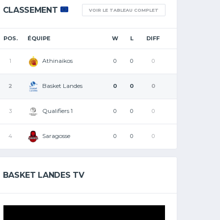
CLASSEMENT
VOIR LE TABLEAU COMPLET
POS.
ÉQUIPE
W
L
DIFF
Athinaikos
1
0
0
0
Basket Landes
2
0
0
0
Qualifiers 1
3
0
0
0
Saragosse
4
0
0
0
BASKET LANDES TV
Lecteur
vidéo