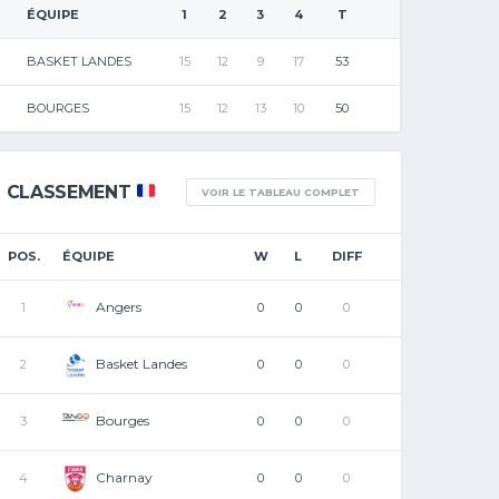
ÉQUIPE
1
2
3
4
T
BASKET LANDES
15
12
9
17
53
BOURGES
15
12
13
10
50
CLASSEMENT
VOIR LE TABLEAU COMPLET
POS.
ÉQUIPE
W
L
DIFF
Angers
1
0
0
0
Basket Landes
2
0
0
0
Bourges
3
0
0
0
Charnay
4
0
0
0