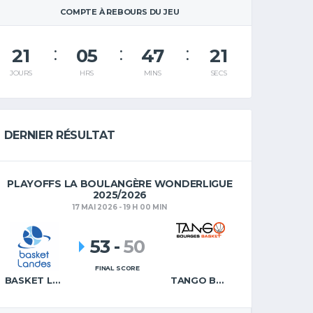
COMPTE À REBOURS DU JEU
21
05
47
20
JOURS
HRS
MINS
SECS
DERNIER RÉSULTAT
PLAYOFFS LA BOULANGÈRE WONDERLIGUE
2025/2026
17 MAI 2026 - 19 H 00 MIN
53
-
50
FINAL SCORE
BASKET LANDES
TANGO BOURGES BASKET