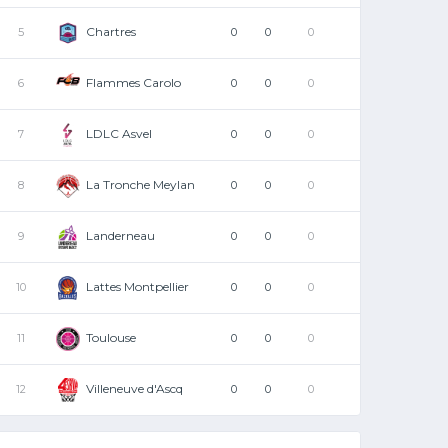
Chartres
5
0
0
0
Flammes Carolo
6
0
0
0
LDLC Asvel
7
0
0
0
La Tronche Meylan
8
0
0
0
Landerneau
9
0
0
0
Lattes Montpellier
10
0
0
0
Toulouse
11
0
0
0
Villeneuve d'Ascq
12
0
0
0