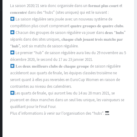
La saison 2020/21 sera donc organisée dans un 𝐟𝐨𝐫𝐦𝐚𝐭 𝐩𝐥𝐮𝐬 𝐜𝐨𝐮𝐫𝐭 et
𝐜𝐨𝐧𝐜𝐞𝐧𝐭𝐫𝐞́ dans des “hubs” (sites uniques) qui est le suivant :
La saison régulière sera jouée avec un nouveau système de
compétition plus court comprenant 𝐪𝐮𝐚𝐭𝐫𝐞 𝐠𝐫𝐨𝐮𝐩𝐞𝐬 𝐝𝐞 𝐪𝐮𝐚𝐭𝐫𝐞 𝐜𝐥𝐮𝐛𝐬.
Chacun des groupes de saison régulière va jouer dans 𝐝𝐞𝐮𝐱 “𝐡𝐮𝐛𝐬”
séparés dans des sites uniques, 𝐜𝐡𝐚𝐪𝐮𝐞 𝐜𝐥𝐮𝐛 𝐣𝐨𝐮𝐚𝐧𝐭 𝐭𝐫𝐨𝐢𝐬 𝐦𝐚𝐭𝐜𝐡𝐬 𝐩𝐚𝐫
“𝐡𝐮𝐛”, soit six matchs de saison régulière.
Le premier “hub” de saison régulière aura lieu du 29 novembre au 5
décembre 2020, le second du 17 au 23 janvier 2021.
𝐋𝐞𝐬 𝐝𝐞𝐮𝐱 𝐦𝐞𝐢𝐥𝐥𝐞𝐮𝐫𝐬 𝐜𝐥𝐮𝐛𝐬 𝐝𝐞 𝐜𝐡𝐚𝐪𝐮𝐞 𝐠𝐫𝐨𝐮𝐩𝐞 de saison régulière
accèderont aux quarts de finale, les équipes classées troisième ne
seront quant à elles pas reversées en EuroCup Women en raison de
contraintes au niveau des calendriers.
Les quarts de finale, qui auront lieu du 14 au 20 mars 2021, se
joueront en deux manches dans un seul lieu unique, les vainqueurs se
qualifiant pour le Final Four.
Plus d’informations à venir sur l’organisation des “hubs”.