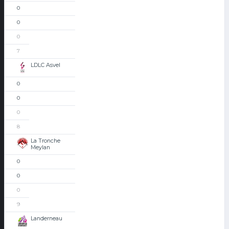
0
0
0
7
LDLC Asvel
0
0
0
8
La Tronche
Meylan
0
0
0
9
Landerneau