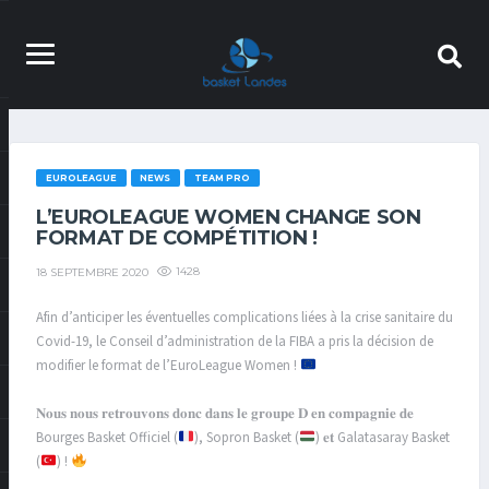
EUROLEAGUE
NEWS
TEAM PRO
L’EUROLEAGUE WOMEN CHANGE SON
FORMAT DE COMPÉTITION !
1428
18 SEPTEMBRE 2020
Afin d’anticiper les éventuelles complications liées à la crise sanitaire du
Covid-19, le Conseil d’administration de la FIBA a pris la décision de
modifier le format de l’
EuroLeague Women
!
𝐍𝐨𝐮𝐬 𝐧𝐨𝐮𝐬 𝐫𝐞𝐭𝐫𝐨𝐮𝐯𝐨𝐧𝐬 𝐝𝐨𝐧𝐜 𝐝𝐚𝐧𝐬 𝐥𝐞 𝐠𝐫𝐨𝐮𝐩𝐞 𝐃 𝐞𝐧 𝐜𝐨𝐦𝐩𝐚𝐠𝐧𝐢𝐞 𝐝𝐞
Bourges Basket Officiel
(
),
Sopron Basket
(
) 𝐞𝐭
Galatasaray Basket
(
) !