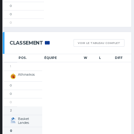
0
0
0
CLASSEMENT
VOIR LE TABLEAU COMPLET
POS.
ÉQUIPE
W
L
DIFF
1
Athinaikos
0
0
0
2
Basket
Landes
0