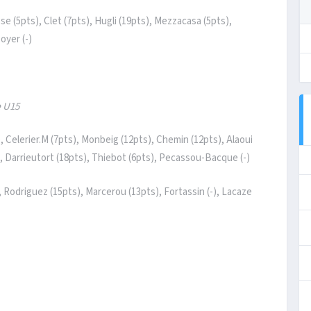
 (5pts), Clet (7pts), Hugli (19pts), Mezzacasa (5pts),
oyer (-)
e
U15
), Celerier.M (7pts), Monbeig (12pts), Chemin (12pts), Alaoui
), Darrieutort (18pts), Thiebot (6pts), Pecassou-Bacque (-)
, Rodriguez (15pts), Marcerou (13pts), Fortassin (-), Lacaze