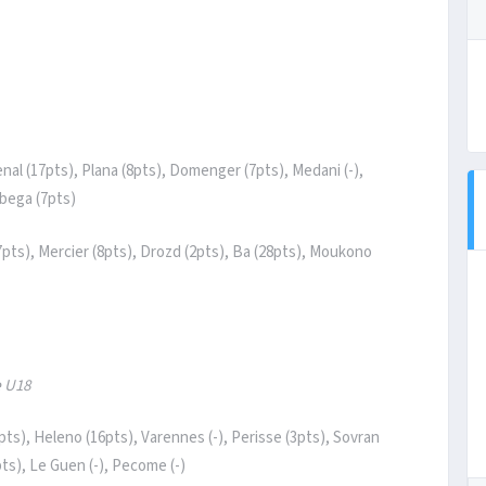
enal (17pts), Plana (8pts), Domenger (7pts), Medani (-),
Abega (7pts)
7pts), Mercier (8pts), Drozd (2pts), Ba (28pts), Moukono
e
U18
pts), Heleno (16pts), Varennes (-), Perisse (3pts), Sovran
ts), Le Guen (-), Pecome (-)