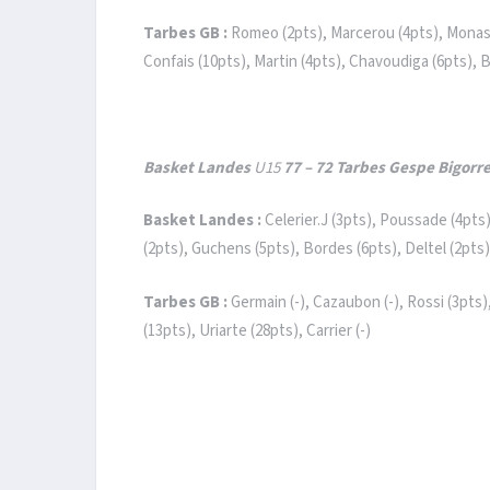
Tarbes GB :
Romeo (2pts), Marcerou (4pts), Monasse
Confais (10pts), Martin (4pts), Chavoudiga (6pts), B
Basket Landes
U15
77 – 72 Tarbes Gespe Bigorr
Basket Landes :
Celerier.J (3pts), Poussade (4pts
(2pts), Guchens (5pts), Bordes (6pts), Deltel (2pts
Tarbes GB :
Germain (-), Cazaubon (-), Rossi (3pts)
(13pts), Uriarte (28pts), Carrier (-)