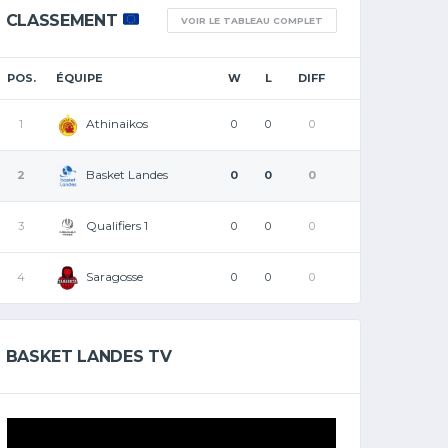
CLASSEMENT
VOIR LE TABLEAU COMPLET
POS.
ÉQUIPE
W
L
DIFF
Athinaikos
1
0
0
0
Basket Landes
2
0
0
0
Qualifiers 1
3
0
0
0
Saragosse
4
0
0
0
BASKET LANDES TV
Lecteur
vidéo