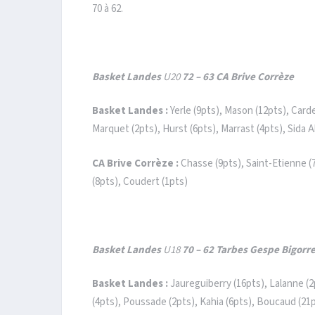
70 à 62.
Basket Landes
U20
72 – 63 CA Brive Corrèze
Basket Landes :
Yerle (9pts), Mason (12pts), Card
Marquet (2pts), Hurst (6pts), Marrast (4pts), Sida 
CA Brive Corrèze :
Chasse (9pts), Saint-Etienne (
(8pts), Coudert (1pts)
Basket Landes
U18
70 – 62 Tarbes Gespe Bigorr
Basket Landes :
Jaureguiberry (16pts), Lalanne (2
(4pts), Poussade (2pts), Kahia (6pts), Boucaud (21p