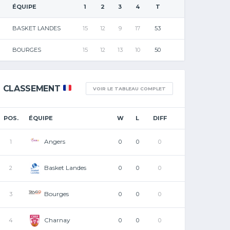
ÉQUIPE
1
2
3
4
T
BASKET LANDES
15
12
9
17
53
BOURGES
15
12
13
10
50
CLASSEMENT
VOIR LE TABLEAU COMPLET
POS.
ÉQUIPE
W
L
DIFF
Angers
1
0
0
0
Basket Landes
2
0
0
0
Bourges
3
0
0
0
Charnay
4
0
0
0