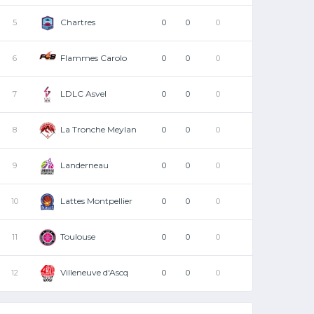
Chartres
5
0
0
0
Flammes Carolo
6
0
0
0
LDLC Asvel
7
0
0
0
La Tronche Meylan
8
0
0
0
Landerneau
9
0
0
0
Lattes Montpellier
10
0
0
0
Toulouse
11
0
0
0
Villeneuve d'Ascq
12
0
0
0