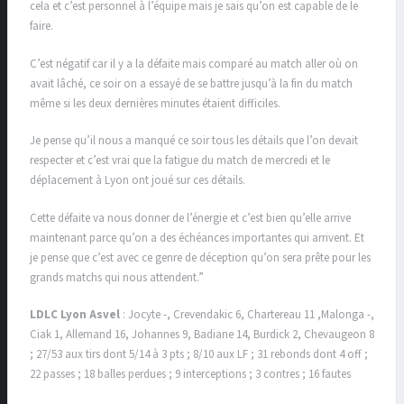
cela et c’est personnel à l’équipe mais je sais qu’on est capable de le
faire.
C’est négatif car il y a la défaite mais comparé au match aller où on
avait lâché, ce soir on a essayé de se battre jusqu’à la fin du match
même si les deux dernières minutes étaient difficiles.
Je pense qu’il nous a manqué ce soir tous les détails que l’on devait
respecter et c’est vrai que la fatigue du match de mercredi et le
déplacement à Lyon ont joué sur ces détails.
Cette défaite va nous donner de l’énergie et c’est bien qu’elle arrive
maintenant parce qu’on a des échéances importantes qui arrivent. Et
je pense que c’est avec ce genre de déception qu’on sera prête pour les
grands matchs qui nous attendent.”
LDLC Lyon Asvel
: Jocyte -, Crevendakic 6, Chartereau 11 ,Malonga -,
Ciak 1, Allemand 16, Johannes 9, Badiane 14, Burdick 2, Chevaugeon 8
; 27/53 aux tirs dont 5/14 à 3 pts ; 8/10 aux LF ; 31 rebonds dont 4 off ;
22 passes ; 18 balles perdues ; 9 interceptions ; 3 contres ; 16 fautes