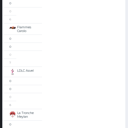
0
0
6
Flammes
Carolo
0
0
0
7
LDLC Asvel
0
0
0
8
La Tronche
Meylan
0