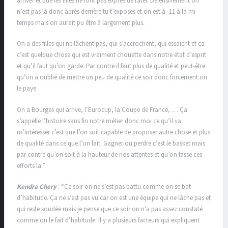
arriver et que les filles ne font pas exprès de rater. Défensivement on
n’est pas là donc après derrière tu t’exposes et on est à -11 à la mi-
temps mais on aurait pu être à largement plus.
On a des filles qui ne lâchent pas, qui s’accrochent, qui essaient et ça
c’est quelque chose qui est vraiment chouette dans notre état d’esprit
et qu’il faut qu’on garde. Par contre il faut plus de qualité et peut-être
qu’on a oublié de mettre un peu de qualité ce soir donc forcément on
le paye.
On a Bourges qui arrive, l’Eurocup, la Coupe de France, … Ça
s’appelle l’histoire sans fin notre métier donc moi ce qu’il va
m’intéresser c’est que l’on soit capable de proposer autre chose et plus
de qualité dans ce que l’on fait. Gagner ou perdre c’est le basket mais
par contre qu’on soit à la hauteur de nos attentes et qu’on fasse ces
efforts la.”
Kendra Chery
: “Ce soir on ne s’est pas battu comme on se bat
d’habitude. Ça ne s’est pas vu car on est une équipe qui ne lâche pas et
qui reste soudée mais je pense que ce soir on n’a pas assez constaté
comme on le fait d’habitude. Il y a plusieurs facteurs qui expliquent