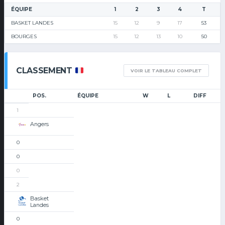
ÉQUIPE
1
2
3
4
T
BASKET LANDES
15
12
9
17
53
BOURGES
15
12
13
10
50
CLASSEMENT
VOIR LE TABLEAU COMPLET
POS.
ÉQUIPE
W
L
DIFF
1
Angers
0
0
0
2
Basket
Landes
0