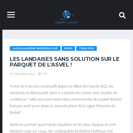
LA BOULANGÈRE WONDERLIGUE
NEWS
TEAM PRO
LES LANDAISES SANS SOLUTION SUR LE
PARQUET DE L’ASVEL !
177
27 FÉVRIER 2022
Fortes de 8 succès consécutifs depuis le début de l’année 2022, les
landaises se déplaçaient dans la capitale des Gones avec le plein de
confiance ! Cette rencontre entre deux mastodontes du basket féminin
français avait pour enjeu la seconde place de la Ligue Féminine de
Basket.
Après un premier quart-temps équilibré où les deux équipes se sont
rendues coup sur coup, les coéquipières de Marine Fauthoux ont