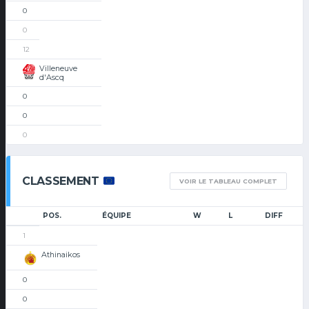
0
0
12
Villeneuve
d'Ascq
0
0
0
CLASSEMENT
VOIR LE TABLEAU COMPLET
POS.
ÉQUIPE
W
L
DIFF
1
Athinaikos
0
0