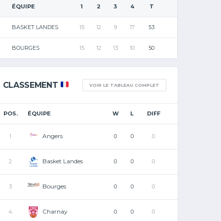
ÉQUIPE
1
2
3
4
T
BASKET LANDES
15
12
9
17
53
BOURGES
15
12
13
10
50
CLASSEMENT
VOIR LE TABLEAU COMPLET
POS.
ÉQUIPE
W
L
DIFF
Angers
1
0
0
0
Basket Landes
2
0
0
0
Bourges
3
0
0
0
Charnay
4
0
0
0