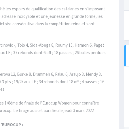
ché les espoirs de qualification des catalanes en s’imposant
e adresse incroyable et une jeunesse en grande forme, les
ctoire consécutive dans la compétition reine et sont
urcinovic -, Tolo 4, Sida-Abega 8, Roumy 15, Harmon 6, Paget
 aux LF ; 37 rebonds dont 6 off ; 18 passes ; 26 balles perdues
gerova 12, Burke 8, Drammeh 6, Palau 6, Araujo 3, Mendy 3,
 3 pts ; 19/25 aux LF ; 34 rebonds dont 18 off ; 4 passes ; 16
tes
des 1/8ème de finale de l’Eurocup Women pour connaître
rocup. Le tirage au sort aura lieu le jeudi 3 mars 2022.
D’EUROCUP :