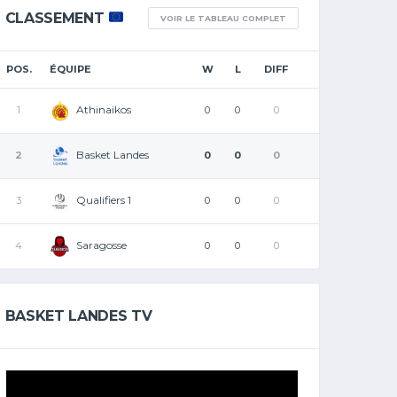
CLASSEMENT
VOIR LE TABLEAU COMPLET
POS.
ÉQUIPE
W
L
DIFF
Athinaikos
1
0
0
0
Basket Landes
2
0
0
0
Qualifiers 1
3
0
0
0
Saragosse
4
0
0
0
BASKET LANDES TV
Lecteur
vidéo