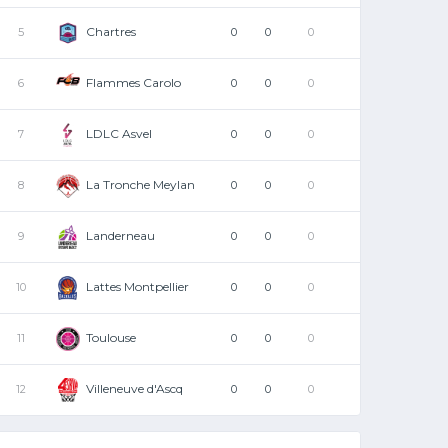
Chartres
5
0
0
0
Flammes Carolo
6
0
0
0
LDLC Asvel
7
0
0
0
La Tronche Meylan
8
0
0
0
Landerneau
9
0
0
0
Lattes Montpellier
10
0
0
0
Toulouse
11
0
0
0
Villeneuve d'Ascq
12
0
0
0