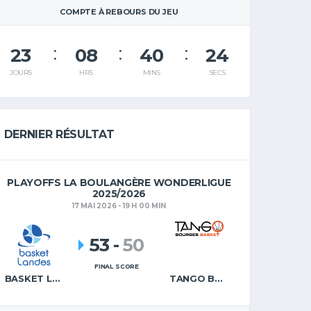
COMPTE À REBOURS DU JEU
23
08
40
23
JOURS
HRS
MINS
SECS
DERNIER RÉSULTAT
PLAYOFFS LA BOULANGÈRE WONDERLIGUE
2025/2026
17 MAI 2026 - 19 H 00 MIN
53
-
50
FINAL SCORE
BASKET LANDES
TANGO BOURGES BASKET