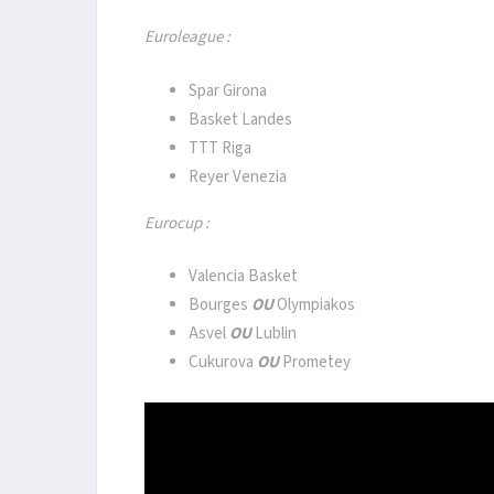
Euroleague :
Spar Girona
Basket Landes
TTT Riga
Reyer Venezia
Eurocup :
Valencia Basket
Bourges
OU
Olympiakos
Asvel
OU
Lublin
Cukurova
OU
Prometey