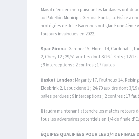
Mais il n’en sera rien puisque les landaises ont dou
au Pabellón Municipal Gerona-Fontajau. Grâce à un
protégées de Julie Barennes ont glané une 4ème vi
toujours invaincues en 2022.
Spar Girona
: Gardner 15, Flores 14, Cardenal – ,T
2, Chery 12 ; 29/51 aux tirs dont 8/16 à 3 pts ; 12/15
; 9 interceptions ; 2 contres ; 17 fautes
Basket Landes
: Magarity 17, Fauthoux 14, Reisin
Eldebrink 2, Labuckiene 1 ; 24/70 aux tirs dont 3/19 à
balles perdues ; 9 interceptions ; 2 contres ; 17 fau
Il faudra maintenant attendre les matchs retours 
tous les adversaires potentiels en 1/4 de finale d’Eu
ÉQUIPES QUALIFIÉES POUR LES 1/4 DE FINALE 