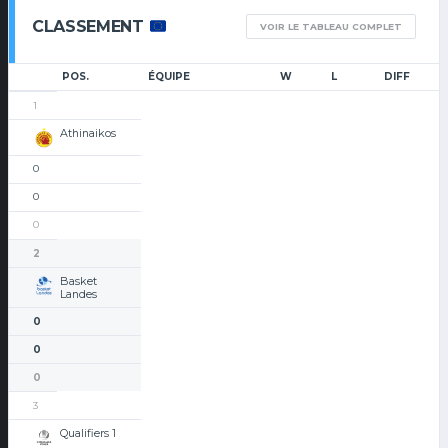
CLASSEMENT
VOIR LE TABLEAU COMPLET
POS.
ÉQUIPE
W
L
DIFF
1
Athinaikos
0
0
0
2
Basket
Landes
0
0
0
3
Qualifiers 1