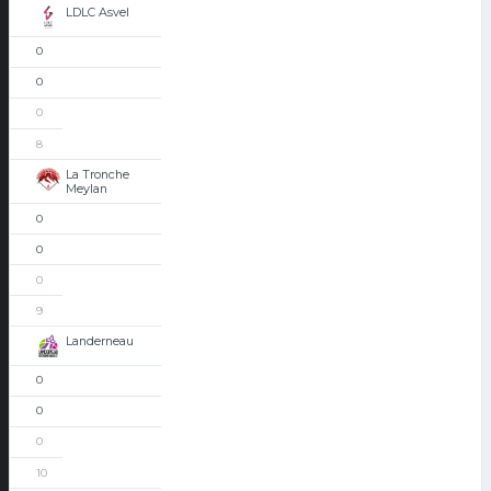
LDLC Asvel
0
0
0
8
La Tronche
Meylan
0
0
0
9
Landerneau
0
0
0
10