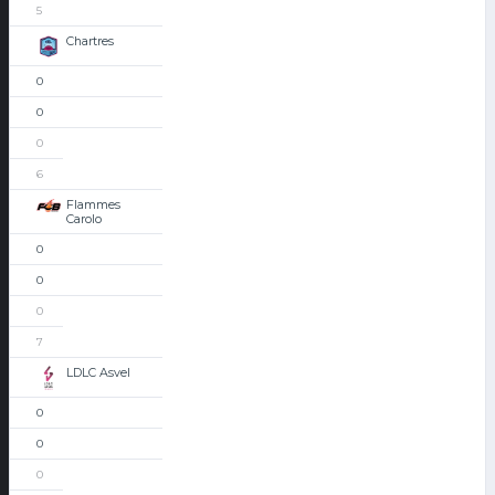
5
Chartres
0
0
0
6
Flammes
Carolo
0
0
0
7
LDLC Asvel
0
0
0