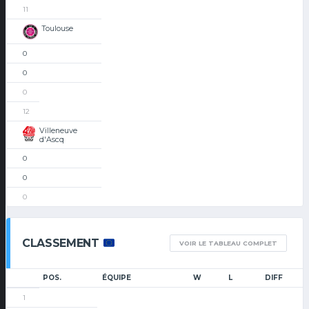
11
Toulouse
0
0
0
12
Villeneuve
d'Ascq
0
0
0
CLASSEMENT
VOIR LE TABLEAU COMPLET
POS.
ÉQUIPE
W
L
DIFF
1