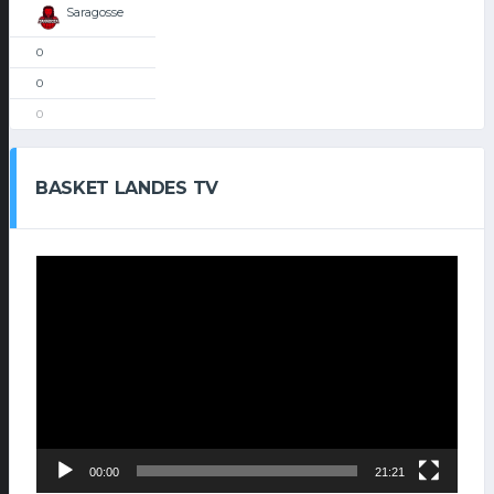
Saragosse
0
0
0
BASKET LANDES TV
Lecteur
vidéo
00:00
21:21