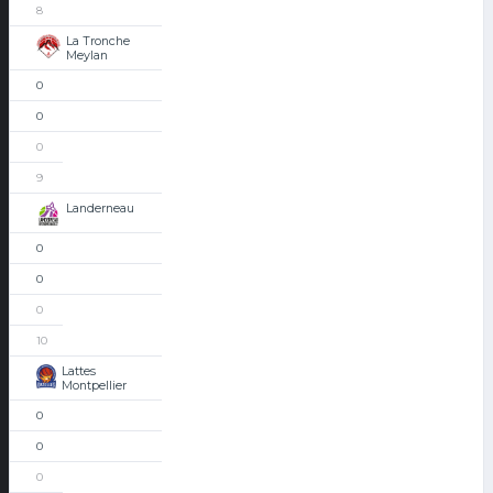
8
La Tronche
Meylan
0
0
0
9
Landerneau
0
0
0
10
Lattes
Montpellier
0
0
0