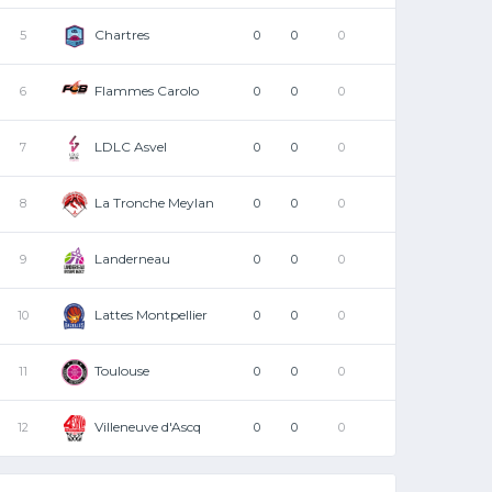
Chartres
5
0
0
0
Flammes Carolo
6
0
0
0
LDLC Asvel
7
0
0
0
La Tronche Meylan
8
0
0
0
Landerneau
9
0
0
0
Lattes Montpellier
10
0
0
0
Toulouse
11
0
0
0
Villeneuve d'Ascq
12
0
0
0