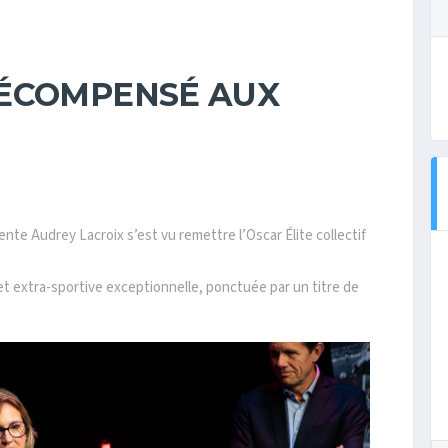
RÉCOMPENSÉ AUX
dente Audrey Lacroix s’est vu remettre l’Oscar Élite collectif
t extra-sportive exceptionnelle, ponctuée par un titre de