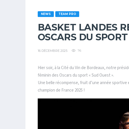
NEWS
TEAM PRO
BASKET LANDES 
OSCARS DU SPORT
16 DÉCEMBRE 2025
76
Hier soir, à la Cité du Vin de Bordeaux, notre prési
féminin des Oscars du sport «
Sud Ouest
».
Une belle récompense, fruit d’une année sportive e
champion de France 2025 !