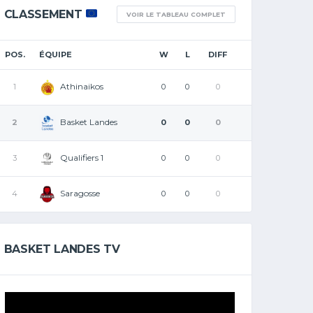
CLASSEMENT
VOIR LE TABLEAU COMPLET
POS.
ÉQUIPE
W
L
DIFF
Athinaikos
1
0
0
0
Basket Landes
2
0
0
0
Qualifiers 1
3
0
0
0
Saragosse
4
0
0
0
BASKET LANDES TV
Lecteur
vidéo