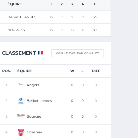
ÉQUIPE
1
2
3
4
T
BASKET LANDES
15
12
9
17
53
BOURGES
15
12
13
10
50
CLASSEMENT
VOIR LE TABLEAU COMPLET
POS.
ÉQUIPE
W
L
DIFF
Angers
1
0
0
0
Basket Landes
2
0
0
0
Bourges
3
0
0
0
Charnay
4
0
0
0