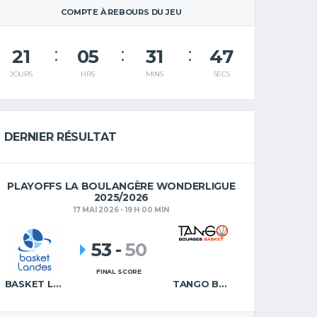
COMPTE À REBOURS DU JEU
21
05
31
46
JOURS
HRS
MINS
SECS
DERNIER RÉSULTAT
PLAYOFFS LA BOULANGÈRE WONDERLIGUE
2025/2026
17 MAI 2026 - 19 H 00 MIN
53
-
50
FINAL SCORE
BASKET LANDES
TANGO BOURGES BASKET