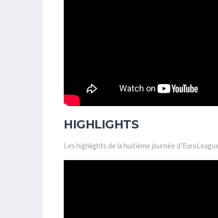
HIGHLIGHTS
Les highlights de la huitième journée d’EuroLeag