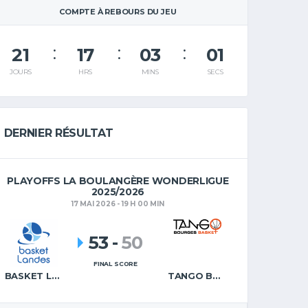
COMPTE À REBOURS DU JEU
21
17
03
00
JOURS
HRS
MINS
SECS
DERNIER RÉSULTAT
PLAYOFFS LA BOULANGÈRE WONDERLIGUE
2025/2026
17 MAI 2026 - 19 H 00 MIN
53
-
50
FINAL SCORE
BASKET LANDES
TANGO BOURGES BASKET