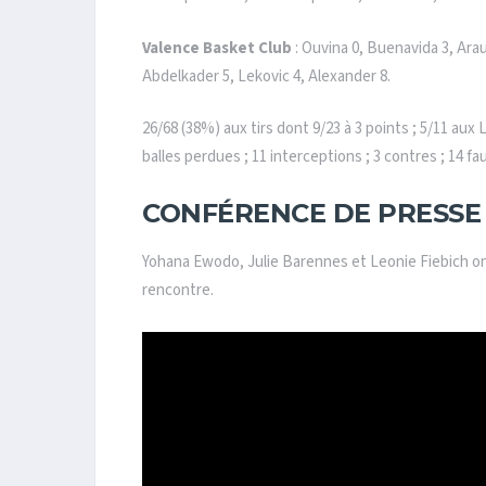
Valence Basket Club
: Ouvina 0, Buenavida 3, Arau
Abdelkader 5, Lekovic 4, Alexander 8.
26/68 (38%) aux tirs dont 9/23 à 3 points ; 5/11 aux 
balles perdues ; 11 interceptions ; 3 contres ; 14 fa
CONFÉRENCE DE PRESSE
Yohana Ewodo, Julie Barennes et Leonie Fiebich on
rencontre.