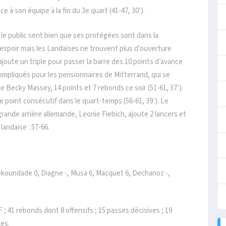
e à son équipe à la fin du 3e quart (41-47, 30′).
t le public sent bien que ses protégées sont dans la
l’espoir mais les Landaises ne trouvent plus d’ouverture
ajoute un triple pour passer la barre des 10 points d’avance
 compliqués pour les pensionnaires de Mitterrand, qui se
 Becky Massey, 14 points et 7 rebonds ce soir (51-61, 37′).
 point consécutif dans le quart-temps (56-61, 39′). Le
 grande arrière allemande, Leonie Fiebich, ajoute 2 lancers et
 landaise : 57-66.
ekoundade 0, Diagne -, Musa 6, Macquet 6, Dechanoz -,
LF ; 41 rebonds dont 8 offensifs ; 15 passes décisives ; 19
tes.