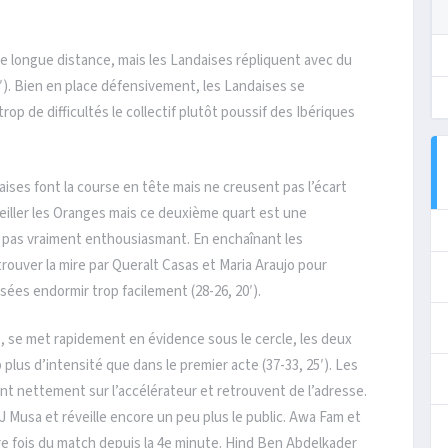
re longue distance, mais les Landaises répliquent avec du
 5′). Bien en place défensivement, les Landaises se
op de difficultés le collectif plutôt poussif des Ibériques
ises font la course en tête mais ne creusent pas l’écart
veiller les Oranges mais ce deuxième quart est une
 pas vraiment enthousiasmant. En enchaînant les
trouver la mire par Queralt Casas et Maria Araujo pour
ssées endormir trop facilement (28-26, 20′).
, se met rapidement en évidence sous le cercle, les deux
us d’intensité que dans le premier acte (37-33, 25′). Les
nt nettement sur l’accélérateur et retrouvent de l’adresse.
J Musa et réveille encore un peu plus le public. Awa Fam et
re fois du match depuis la 4e minute. Hind Ben Abdelkader