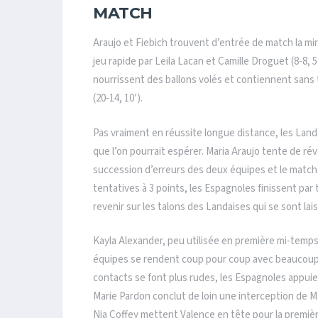
MATCH
Araujo et Fiebich trouvent d’entrée de match la mi
jeu rapide par Leila Lacan et Camille Droguet (8-8,
nourrissent des ballons volés et contiennent sans tr
(20-14, 10′).
Pas vraiment en réussite longue distance, les Landa
que l’on pourrait espérer. Maria Araujo tente de ré
succession d’erreurs des deux équipes et le match
tentatives à 3 points, les Espagnoles finissent par 
revenir sur les talons des Landaises qui se sont lai
Kayla Alexander, peu utilisée en première mi-temps
équipes se rendent coup pour coup avec beaucoup pl
contacts se font plus rudes, les Espagnoles appuie
Marie Pardon conclut de loin une interception de M
Nia Coffey mettent Valence en tête pour la premiè