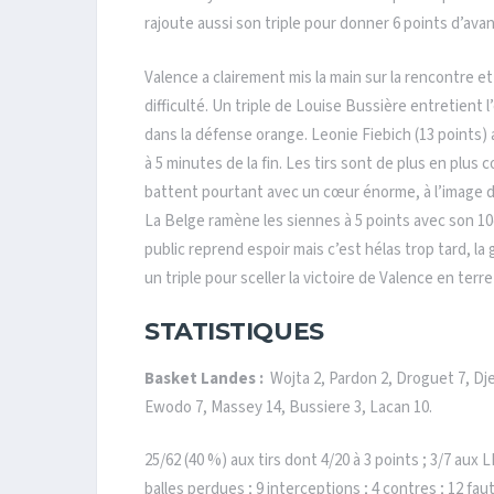
rajoute aussi son triple pour donner 6 points d’avanc
Valence a clairement mis la main sur la rencontre e
difficulté. Un triple de Louise Bussière entretient 
dans la défense orange. Leonie Fiebich (13 points) 
à 5 minutes de la fin. Les tirs sont de plus en plus
battent pourtant avec un cœur énorme, à l’image de
La Belge ramène les siennes à 5 points avec son 10e
public reprend espoir mais c’est hélas trop tard, la
un triple pour sceller la victoire de Valence en terre
STATISTIQUES
Basket Landes :
Wojta 2, Pardon 2, Droguet 7, Dj
Ewodo 7, Massey 14, Bussiere 3, Lacan 10.
25/62 (40 %) aux tirs dont 4/20 à 3 points ; 3/7 aux 
balles perdues ; 9 interceptions ; 4 contres ; 12 fau