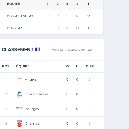
ÉQUIPE
1
2
3
4
T
BASKET LANDES
15
12
9
17
53
BOURGES
15
12
13
10
50
CLASSEMENT
VOIR LE TABLEAU COMPLET
POS.
ÉQUIPE
W
L
DIFF
Angers
1
0
0
0
Basket Landes
2
0
0
0
Bourges
3
0
0
0
Charnay
4
0
0
0