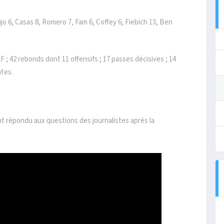
jo 6, Casas 8, Romero 7, Fam 6, Coffey 6, Fiebich 13, Ben
LF ; 42 rebonds dont 11 offensifs ; 17 passes décisives ; 14
utes.
t répondu aux questions des journalistes après la