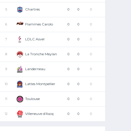
Chartres
5
0
0
0
Flammes Carolo
6
0
0
0
LDLC Asvel
7
0
0
0
La Tronche Meylan
8
0
0
0
Landerneau
9
0
0
0
Lattes Montpellier
10
0
0
0
Toulouse
11
0
0
0
Villeneuve d'Ascq
12
0
0
0