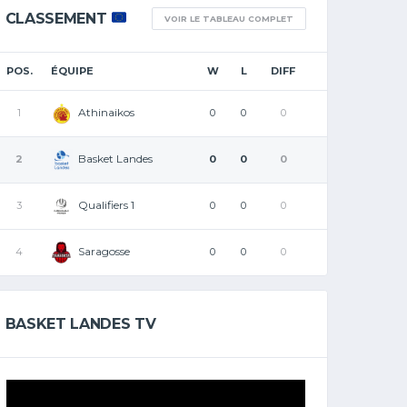
CLASSEMENT
VOIR LE TABLEAU COMPLET
POS.
ÉQUIPE
W
L
DIFF
Athinaikos
1
0
0
0
Basket Landes
2
0
0
0
Qualifiers 1
3
0
0
0
Saragosse
4
0
0
0
BASKET LANDES TV
Lecteur
vidéo