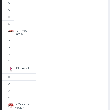
0
0
0
6
Flammes
Carolo
0
0
0
7
LDLC Asvel
0
0
0
8
La Tronche
Meylan