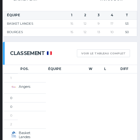
ÉQUIPE
1
2
3
4
T
BASKET LANDES
15
12
9
17
53
BOURGES
15
12
13
10
50
CLASSEMENT
VOIR LE TABLEAU COMPLET
POS.
ÉQUIPE
W
L
DIFF
1
Angers
0
0
0
2
Basket
Landes