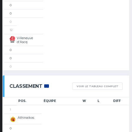
0
0
0
12
Villeneuve
d'Ascq
0
0
0
CLASSEMENT
VOIR LE TABLEAU COMPLET
POS.
ÉQUIPE
W
L
DIFF
1
Athinaikos
0