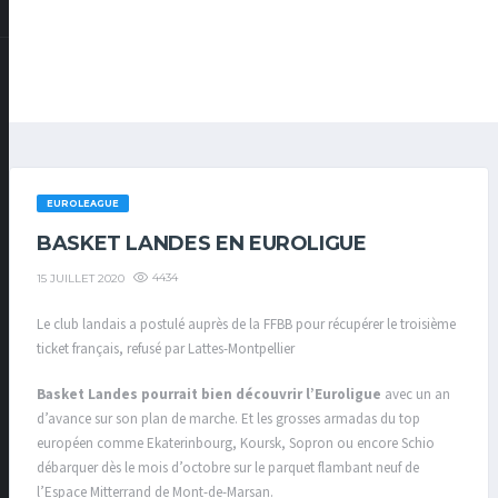
EUROLEAGUE
BASKET LANDES EN EUROLIGUE
4434
15 JUILLET 2020
Le club landais a postulé auprès de la FFBB pour récupérer le troisième
ticket français, refusé par Lattes-Montpellier
Basket Landes pourrait bien découvrir l’Euroligue
avec un an
d’avance sur son plan de marche. Et les grosses armadas du top
européen comme Ekaterinbourg, Koursk, Sopron ou encore Schio
débarquer dès le mois d’octobre sur le parquet flambant neuf de
l’Espace Mitterrand de Mont-de-Marsan.