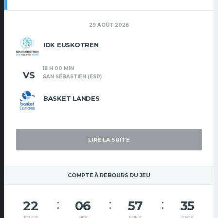
29 AOÛT 2026
IDK EUSKOTREN
18 H 00 MIN
VS
SAN SÉBASTIEN (ESP)
BASKET LANDES
LIRE LA SUITE
COMPTE À REBOURS DU JEU
22
06
57
35
JOURS
HRS
MINS
SECS