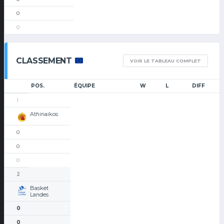
0
0
CLASSEMENT
VOIR LE TABLEAU COMPLET
POS.
ÉQUIPE
W
L
DIFF
1
Athinaikos
0
0
0
2
Basket
Landes
0
0