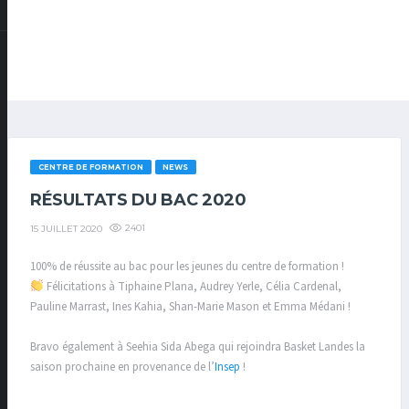
CENTRE DE FORMATION
NEWS
RÉSULTATS DU BAC 2020
2401
15 JUILLET 2020
100% de réussite au bac pour les jeunes du centre de formation !
Félicitations à Tiphaine Plana, Audrey Yerle, Célia Cardenal,
Pauline Marrast, Ines Kahia, Shan-Marie Mason et Emma Médani !
Bravo également à Seehia Sida Abega qui rejoindra Basket Landes la
saison prochaine en provenance de l’
Insep
!