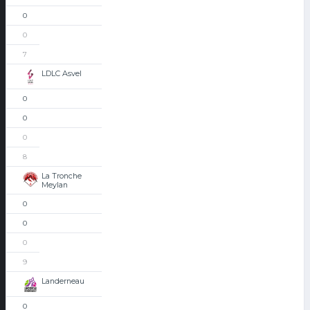
0
0
7
LDLC Asvel
0
0
0
8
La Tronche
Meylan
0
0
0
9
Landerneau
0