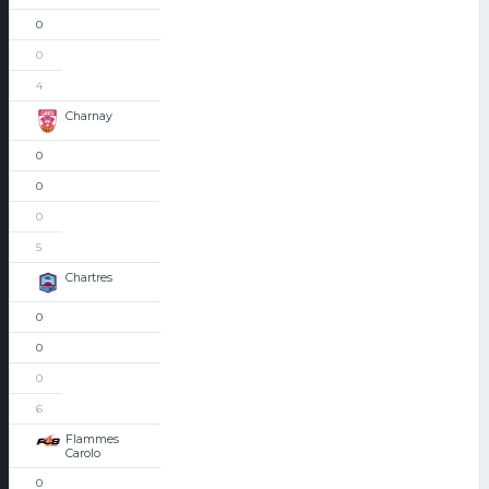
0
0
4
Charnay
0
0
0
5
Chartres
0
0
0
6
Flammes
Carolo
0