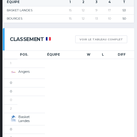
ÉQUIPE
1
2
3
4
T
BASKET LANDES
15
12
9
17
53
BOURGES
15
12
13
10
50
CLASSEMENT
VOIR LE TABLEAU COMPLET
POS.
ÉQUIPE
W
L
DIFF
1
Angers
0
0
0
2
Basket
Landes
0