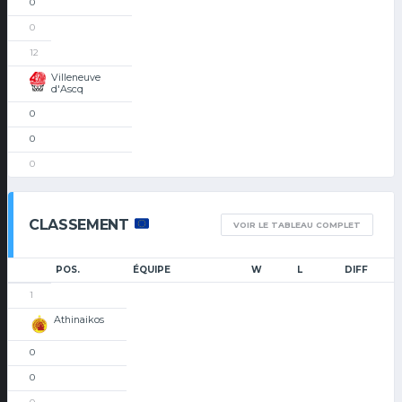
0
0
12
Villeneuve
d'Ascq
0
0
0
CLASSEMENT
VOIR LE TABLEAU COMPLET
POS.
ÉQUIPE
W
L
DIFF
1
Athinaikos
0
0