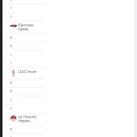
0
6
Flammes
Carolo
0
0
0
7
LDLC Asvel
0
0
0
8
La Tronche
Meylan
0