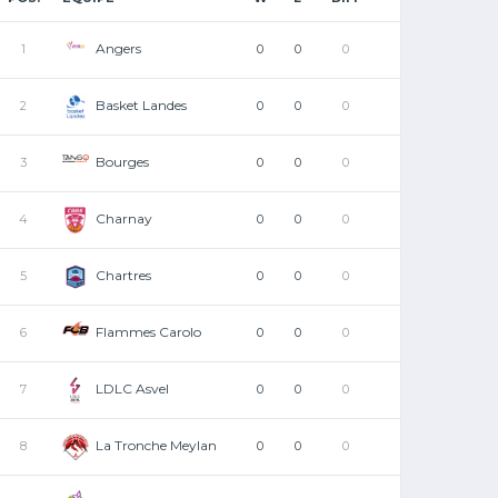
Angers
1
0
0
0
Basket Landes
2
0
0
0
Bourges
3
0
0
0
Charnay
4
0
0
0
Chartres
5
0
0
0
Flammes Carolo
6
0
0
0
LDLC Asvel
7
0
0
0
La Tronche Meylan
8
0
0
0