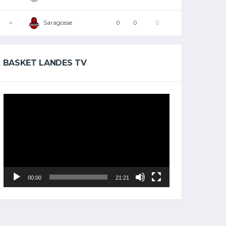
Saragosse
4
0
0
0
BASKET LANDES TV
Lecteur
vidéo
00:00
21:21