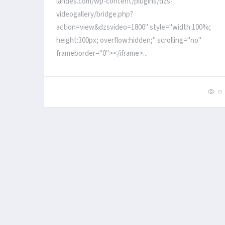
landes.com/wp-content/plugins/dzs-
videogallery/bridge.php?
action=view&dzsvideo=1800" style="width:100%;
height:300px; overflow:hidden;" scrolling="no"
frameborder="0"></iframe>...
0