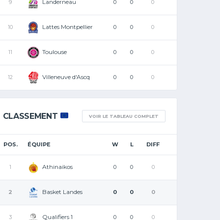
Landerneau
9
0
0
0
Lattes Montpellier
10
0
0
0
Toulouse
11
0
0
0
Villeneuve d'Ascq
12
0
0
0
CLASSEMENT
VOIR LE TABLEAU COMPLET
POS.
ÉQUIPE
W
L
DIFF
Athinaikos
1
0
0
0
Basket Landes
2
0
0
0
Qualifiers 1
3
0
0
0