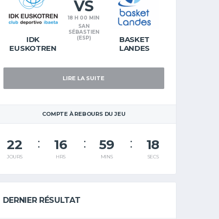
VS
18 H 00 MIN
SAN
SÉBASTIEN
IDK
(ESP)
BASKET
EUSKOTREN
LANDES
LIRE LA SUITE
COMPTE À REBOURS DU JEU
22
16
59
18
JOURS
HRS
MINS
SECS
DERNIER RÉSULTAT