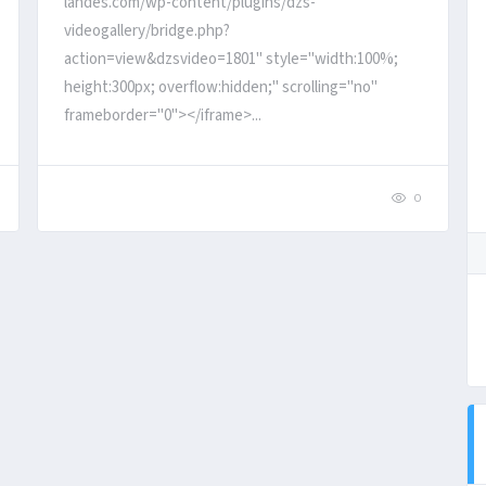
landes.com/wp-content/plugins/dzs-
videogallery/bridge.php?
action=view&dzsvideo=1801" style="width:100%;
height:300px; overflow:hidden;" scrolling="no"
frameborder="0"></iframe>...
0