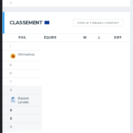
0
CLASSEMENT
VOIR LE TABLEAU COMPLET
POS.
ÉQUIPE
W
L
DIFF
1
Athinaikos
0
0
0
2
Basket
Landes
0
0
0