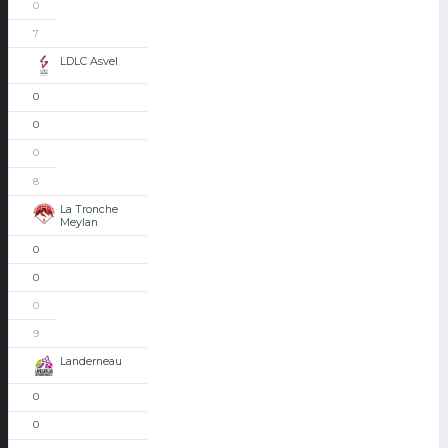
0
7
LDLC Asvel
0
0
0
8
La Tronche
Meylan
0
0
0
9
Landerneau
0
0