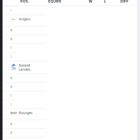
POS.
ÉQUIPE
W
L
DIFF
1
Angers
0
0
0
2
Basket
Landes
0
0
0
3
Bourges
0
0