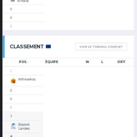
d'Ascq
0
0
0
CLASSEMENT
VOIR LE TABLEAU COMPLET
POS.
ÉQUIPE
W
L
DIFF
1
Athinaikos
0
0
0
2
Basket
Landes
0