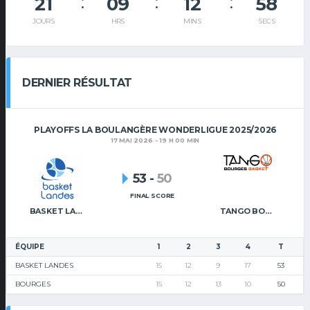
21
09
12
57
JOURS
HRS
MINS
SECS
DERNIER RÉSULTAT
PLAYOFFS LA BOULANGÈRE WONDERLIGUE 2025/2026
17 MAI 2026 - 19 H 00 MIN
53
-
50
FINAL SCORE
BASKET LANDES
TANGO BOURGES BASKET
ÉQUIPE
1
2
3
4
T
BASKET LANDES
15
12
9
17
53
BOURGES
15
12
13
10
50