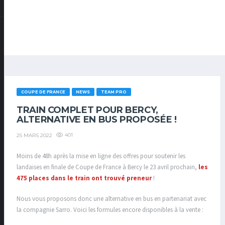
COUPE DE FRANCE
NEWS
TEAM PRO
TRAIN COMPLET POUR BERCY,
ALTERNATIVE EN BUS PROPOSÉE !
401
25 MARS 2022
Moins de 48h après la mise en ligne des offres pour soutenir les
landaises en finale de Coupe de France à Bercy le 23 avril prochain,
les
475 places dans le train ont trouvé preneur
!
Nous vous proposons donc une alternative en bus en partenariat avec
la compagnie Sarro. Voici les formules encore disponibles à la vente :