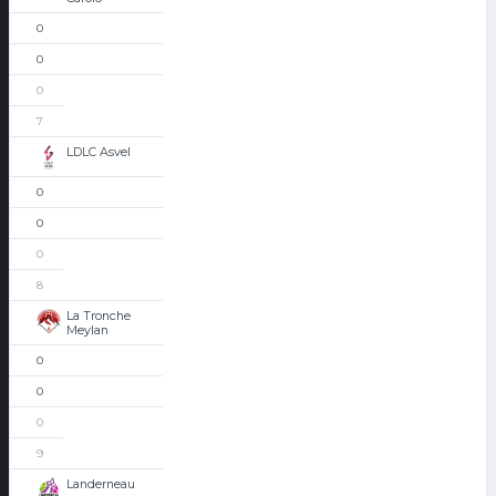
0
0
0
7
LDLC Asvel
0
0
0
8
La Tronche
Meylan
0
0
0
9
Landerneau