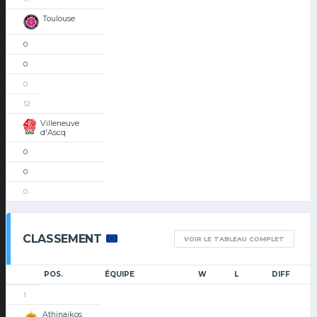
Toulouse
0
0
0
12
Villeneuve
d'Ascq
0
0
0
CLASSEMENT
VOIR LE TABLEAU COMPLET
POS.
ÉQUIPE
W
L
DIFF
1
Athinaikos