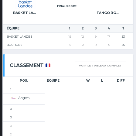
FINAL SCORE
BASKET LANDES
TANGO BOURGES BASKET
ÉQUIPE
1
2
3
4
T
BASKET LANDES
15
12
9
17
53
BOURGES
15
12
13
10
50
CLASSEMENT
VOIR LE TABLEAU COMPLET
POS.
ÉQUIPE
W
L
DIFF
1
Angers
0
0
0
2