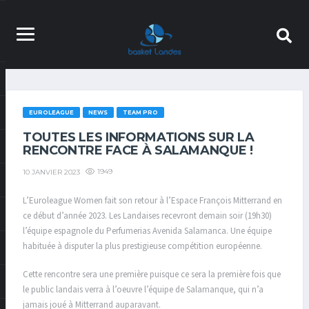
EUROLEAGUE
NEWS
TEAM PRO
TOUTES LES INFORMATIONS SUR LA
RENCONTRE FACE À SALAMANQUE !
1949
10 JANVIER 2023
L’Euroleague Women fait son retour à l’Espace François Mitterrand en
ce début d’année 2023. Les Landaises recevront demain soir (19h30)
l’équipe espagnole du Perfumerias Avenida Salamanca. Une équipe
habituée à disputer la plus prestigieuse compétition européenne.
Cette rencontre sera une première puisque ce sera la première fois que
le public landais verra à l’oeuvre l’équipe de Salamanque, qui n’a
jamais joué à Mitterrand auparavant.