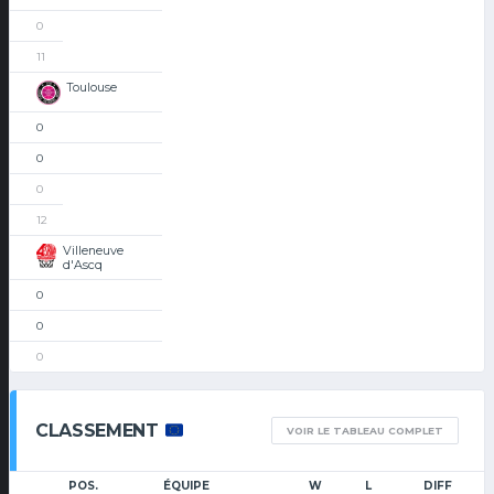
0
11
Toulouse
0
0
0
12
Villeneuve
d'Ascq
0
0
0
CLASSEMENT
VOIR LE TABLEAU COMPLET
POS.
ÉQUIPE
W
L
DIFF