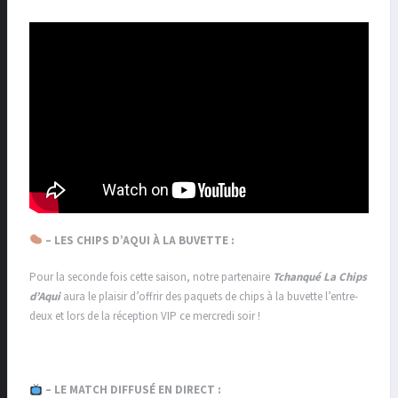
– LES CHIPS D’AQUI À LA BUVETTE :
Pour la seconde fois cette saison, notre partenaire
Tchanqué La Chips
d’Aqui
aura le plaisir d’offrir des paquets de chips à la buvette l’entre-
deux et lors de la réception VIP ce mercredi soir !
– LE MATCH DIFFUSÉ EN DIRECT :