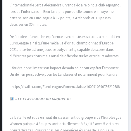
l’internationale Serbe Aleksandra Crvendakic a rejoint le club espagnol
lors de l’inter-saison. Bien lui a pris puisqu’elle tourne en moyenne
cette saison en Euroleague à 12 points, 7.4 rebonds et 3.8 passes
décisives en 30 minutes.
Déjà dotée d’une riche expérience avec plusieurs saisons à son actif en
EuroLeague ainsi qu’une médaille d’or au championnat d’Europe
2021, la serbe est une joueuse polyvalente, capable de scorer dans
différentes positions mais aussi de défendre sur les extérieurs adverses.
Il faudra donc limiter son impact demain soir pour espérer l’emporter.
Un défi en perspective pour les Landaises et notamment pour Kendra.
https://twitter.com/EuroLeagueWomen/status/1600910890756210688
– LE CLASSEMENT DU GROUPE B :
La bataille est rude en haut du classement du groupe B de l’Euroleague
Women puisque 4 équipes sont actuellement à égalité avec 5 victoires
pour 3 défaites. Pour rappel, les 4 premières équipes de la poule se