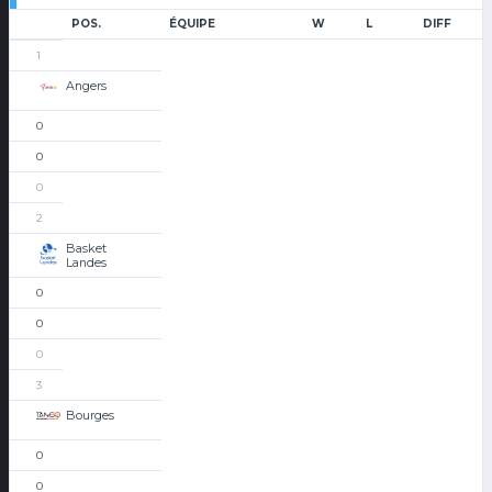
POS.
ÉQUIPE
W
L
DIFF
1
Angers
0
0
0
2
Basket
Landes
0
0
0
3
Bourges
0
0