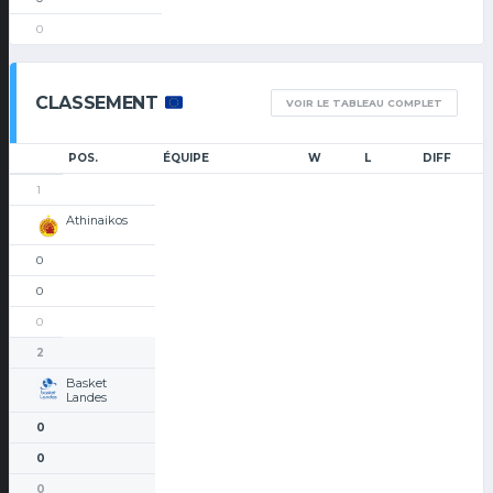
0
CLASSEMENT
VOIR LE TABLEAU COMPLET
POS.
ÉQUIPE
W
L
DIFF
1
Athinaikos
0
0
0
2
Basket
Landes
0
0
0