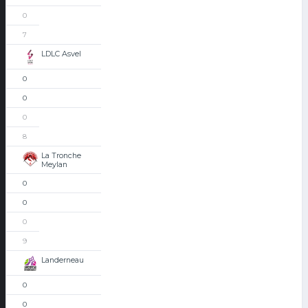
0
7
LDLC Asvel
0
0
0
8
La Tronche
Meylan
0
0
0
9
Landerneau
0
0