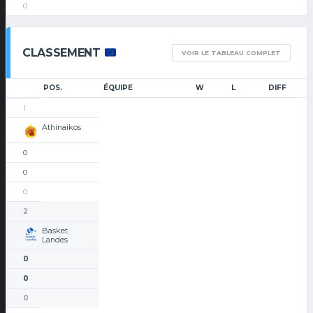
0
CLASSEMENT
VOIR LE TABLEAU COMPLET
POS.
ÉQUIPE
W
L
DIFF
1
Athinaikos
0
0
0
2
Basket
Landes
0
0
0