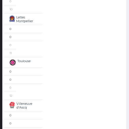
0
10
Lattes
Montpellier
0
0
0
11
Toulouse
0
0
0
12
Villeneuve
d'Ascq
0
0