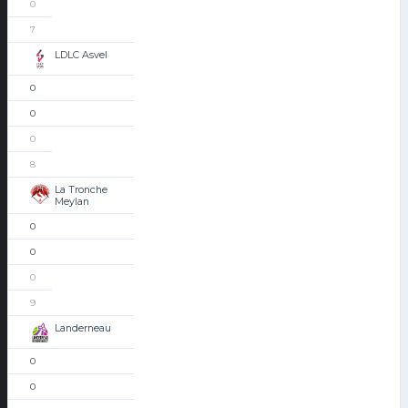
0
7
LDLC Asvel
0
0
0
8
La Tronche
Meylan
0
0
0
9
Landerneau
0
0