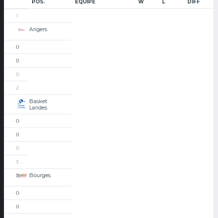
POS.
ÉQUIPE
W
L
DIFF
1
Angers
0
0
0
2
Basket
Landes
0
0
0
3
Bourges
0
0