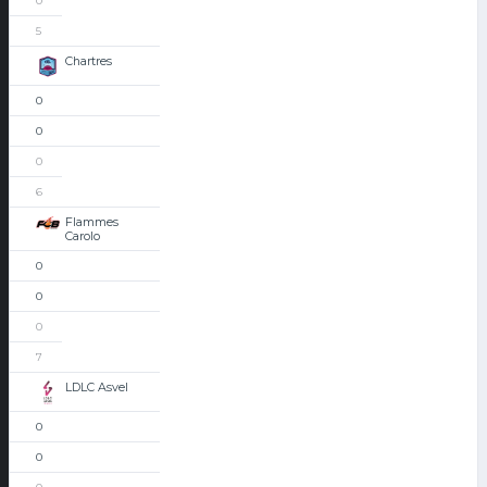
0
5
Chartres
0
0
0
6
Flammes
Carolo
0
0
0
7
LDLC Asvel
0
0