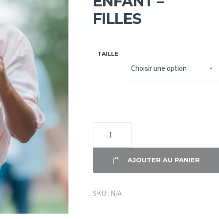
ENFANT –
FILLES
TAILLE
QUANTITÉ
DE
TEE-
AJOUTER AU PANIER
SHIRT
ENFANT
-
SKU :
N/A
FILLES