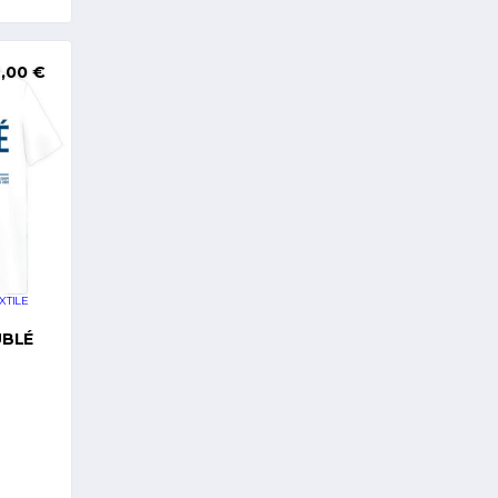
2,00
€
XTILE
UBLÉ