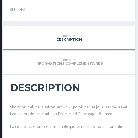
EXTÉRIEUR
SKU :
N/A
EUROLEAGUE
PRODUIT
DESCRIPTION
PRODUIT
INFORMATIONS COMPLÉMENTAIRES
DESCRIPTION
Shorts officiels de la saison 2025-2026 portés par les joueuses de Basket
Landes lors des rencontres à l’extérieur d’EuroLeague Women.
La coupe des shorts est plus ample que les maillots, pour information :