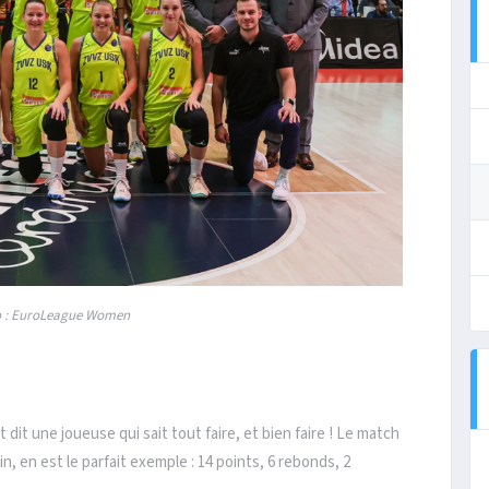
o : EuroLeague Women
 dit une joueuse qui sait tout faire, et bien faire ! Le match
in, en est le parfait exemple : 14 points, 6 rebonds, 2