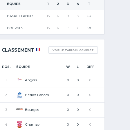
ÉQUIPE
1
2
3
4
T
BASKET LANDES
15
12
9
17
53
BOURGES
15
12
13
10
50
CLASSEMENT
VOIR LE TABLEAU COMPLET
POS.
ÉQUIPE
W
L
DIFF
Angers
1
0
0
0
Basket Landes
2
0
0
0
Bourges
3
0
0
0
Charnay
4
0
0
0