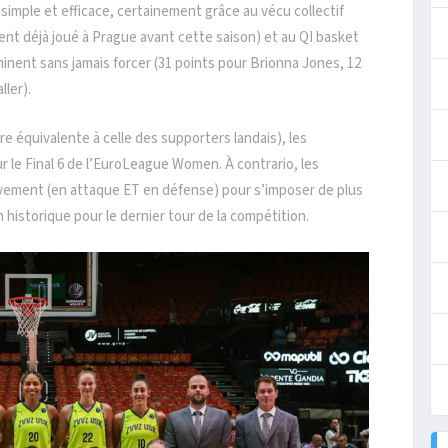
simple et efficace, certainement grâce au vécu collectif
ent déjà joué à Prague avant cette saison) et au QI basket
minent sans jamais forcer (31 points pour Brionna Jones, 12
ller).
tre équivalente à celle des supporters landais), les
our le Final 6 de l’EuroLeague Women. À contrario, les
tivement (en attaque ET en défense) pour s’imposer de plus
n historique pour le dernier tour de la compétition.