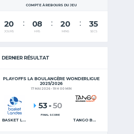
COMPTE À REBOURS DU JEU
20
08
20
34
JOURS
HRS
MINS
SECS
DERNIER RÉSULTAT
PLAYOFFS LA BOULANGÈRE WONDERLIGUE
2025/2026
17 MAI 2026 - 19 H 00 MIN
53
-
50
FINAL SCORE
BASKET LANDES
TANGO BOURGES BASKET