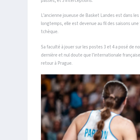
passes, et 5 interceptions.
L’ancienne joueuse de Basket Landes est dans les 
longtemps, elle est devenue au fil des saisons une vé
tchèque.
Sa faculté à jouer sur les postes 3 et 4 a posé de 
dernière et nul doute que l’internationale française
retour à Prague.