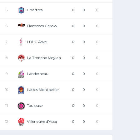
Chartres
5
0
0
0
Flammes Carolo
6
0
0
0
LDLC Asvel
7
0
0
0
La Tronche Meylan
8
0
0
0
Landerneau
9
0
0
0
Lattes Montpellier
10
0
0
0
Toulouse
11
0
0
0
Villeneuve d'Ascq
12
0
0
0