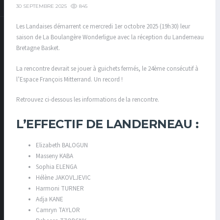
845
30 SEPTEMBRE 2025
Les Landaises démarrent ce mercredi 1er octobre 2025 (19h30) leur
saison de La Boulangère Wonderligue avec la réception du Landerneau
Bretagne Basket.
La rencontre devrait se jouer à guichets fermés, le 24ème consécutif à
l’Espace François Mitterrand. Un record !
Retrouvez ci-dessous les informations de la rencontre.
L’EFFECTIF DE LANDERNEAU :
Elizabeth BALOGUN
Masseny KABA
Sophia ELENGA
Hélène JAKOVLJEVIC
Harmoni TURNER
Adja KANE
Camryn TAYLOR