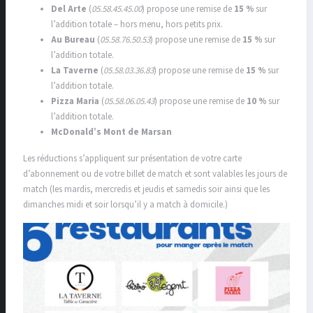
Del Arte
(
05.58.45.45.00
) propose une remise de
15 %
sur
l’addition totale – hors menu, hors petits prix.
Au Bureau
(
05.58.76.50.53
) propose une remise de
15 %
sur
l’addition totale.
La Taverne
(
05.58.03.36.83
) propose une remise de
15 %
sur
l’addition totale.
Pizza Maria
(
05.58.06.05.43
) propose une remise de
10 %
sur
l’addition totale.
McDonald’s Mont de Marsan
Les réductions s’appliquent sur présentation de votre carte
d’abonnement ou de votre billet de match et sont valables les jours de
match (les mardis, mercredis et jeudis et samedis soir ainsi que les
dimanches midi et soir lorsqu’il y a match à domicile.)