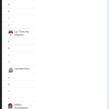
0
0
0
8
La Tronche
Meylan
0
0
0
9
Landerneau
0
0
0
10
Lattes
Montpellier