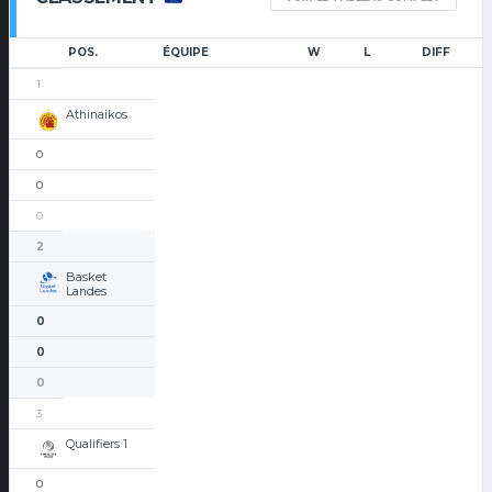
POS.
ÉQUIPE
W
L
DIFF
1
Athinaikos
0
0
0
2
Basket
Landes
0
0
0
3
Qualifiers 1
0