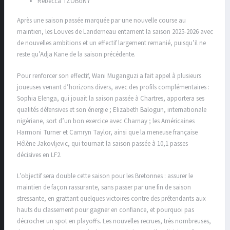
Rebecca TZOBGNY
Après une saison passée marquée par une nouvelle course au
maintien, les Louves de Landerneau entament la saison 2025-2026 avec
de nouvelles ambitions et un effectif largement remanié, puisqu’il ne
reste qu’Adja Kane de la saison précédente.
Pour renforcer son effectif, Wani Muganguzi a fait appel à plusieurs
joueuses venant d’horizons divers, avec des profils complémentaires :
Sophia Elenga, qui jouait la saison passée à Chartres, apportera ses
qualités défensives et son énergie ; Elizabeth Balogun, internationale
nigériane, sort d’un bon exercice avec Charnay ; les Américaines
Harmoni Turner et Camryn Taylor, ainsi que la meneuse française
Hélène Jakovljevic, qui tournait la saison passée à 10,1 passes
décisives en LF2.
L’objectif sera double cette saison pour les Bretonnes : assurer le
maintien de façon rassurante, sans passer par une fin de saison
stressante, en grattant quelques victoires contre des prétendants aux
hauts du classement pour gagner en confiance, et pourquoi pas
décrocher un spot en playoffs. Les nouvelles recrues, très nombreuses,