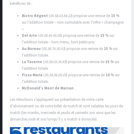
bénéficiez de :
Bistro Régent
(
05.58.03.84.22
) propose une remise de
15 %
sur l’addition totale – non cumulable avec l’offre « champagne
».
Del Arte
(
05.58.45.45.00
) propose une remise de
15 %
sur
l’addition totale – hors menu, hors petits prix.
Au Bureau
(
05.58.76.50.53
) propose une remise de
15 %
sur
l’addition totale.
La Taverne
(
05.58.03.36.83
) propose une remise de
15 %
sur
l’addition totale.
Pizza Maria
(
05.58.06.05.43
) propose une remise de
10 %
sur
l’addition totale.
McDonald’s Mont de Marsan
Les réductions s’appliquent sur présentation de votre carte
d’abonnement ou de votre billet de match et sont valables les jours de
match (les mardis, mercredis et jeudis et samedis soir ainsi que les
dimanches midi et soir lorsqu’il y a match à domicile).