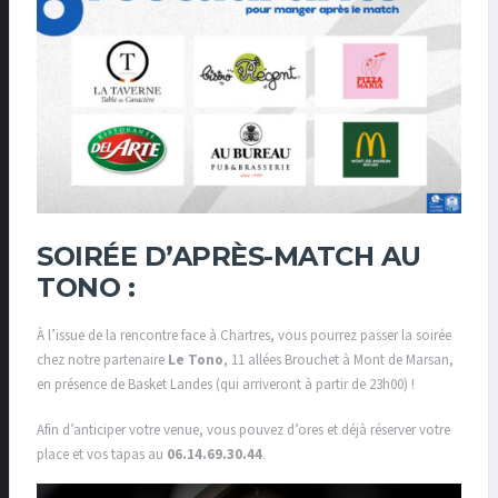
SOIRÉE D’APRÈS-MATCH AU
TONO :
À l’issue de la rencontre face à Chartres, vous pourrez passer la soirée
chez notre partenaire
Le Tono
,
11 allées Brouchet à Mont de Marsan,
en présence de Basket Landes (qui arriveront à partir de 23h00) !
Afin d’anticiper votre venue, vous pouvez d’ores et déjà réserver votre
place et vos tapas au
06.14.69.30.44
.