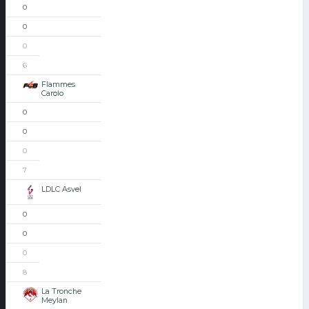
0
0
0
6
Flammes
Carolo
0
0
0
7
LDLC Asvel
0
0
0
8
La Tronche
Meylan