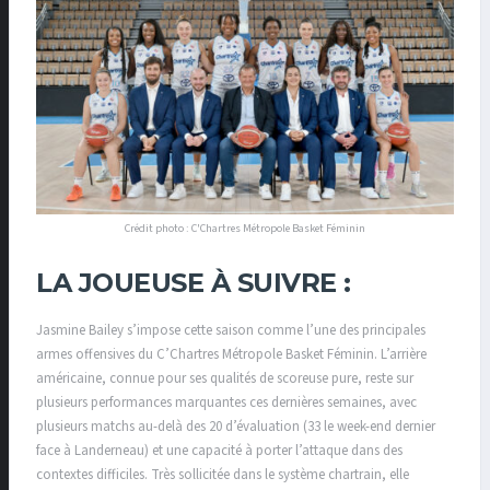
Crédit photo : C'Chartres Métropole Basket Féminin
LA JOUEUSE À SUIVRE :
Jasmine Bailey s’impose cette saison comme l’une des principales
armes offensives du C’Chartres Métropole Basket Féminin. L’arrière
américaine, connue pour ses qualités de scoreuse pure, reste sur
plusieurs performances marquantes ces dernières semaines, avec
plusieurs matchs au-delà des 20 d’évaluation (33 le week-end dernier
face à Landerneau) et une capacité à porter l’attaque dans des
contextes difficiles. Très sollicitée dans le système chartrain, elle