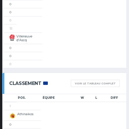
0
0
0
12
Villeneuve
d'Ascq
0
0
0
CLASSEMENT
VOIR LE TABLEAU COMPLET
POS.
ÉQUIPE
W
L
DIFF
1
Athinaikos
0