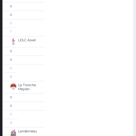
0
0
0
7
LDLC Asvel
0
0
0
8
La Tronche
Meylan
0
0
0
9
Landerneau