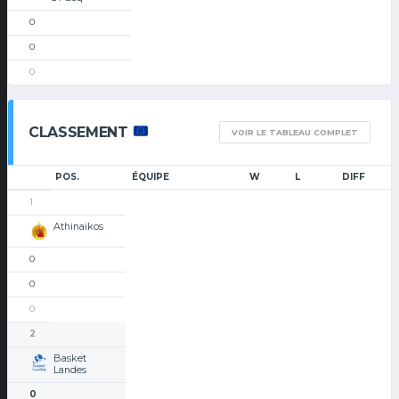
0
0
0
CLASSEMENT
VOIR LE TABLEAU COMPLET
POS.
ÉQUIPE
W
L
DIFF
1
Athinaikos
0
0
0
2
Basket
Landes
0