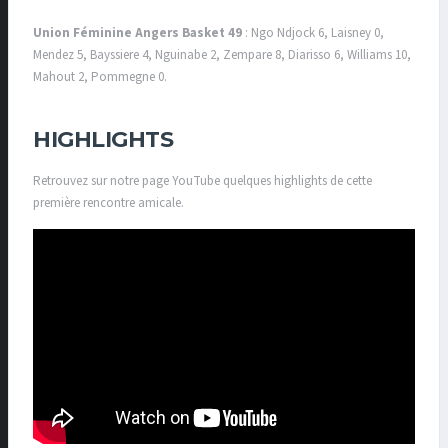
Union Féminine Angers Basket 49
: Ngo Ndjock 6, Laisney 0,
Mendez 5, Bayssiere 4, Nguinabe 2, Zempare 8, Diarisso 6, Williams 10,
Mahout 2, Pommegne 0.
HIGHLIGHTS
Retrouvez sur notre page YouTube quelques highlights de cette
première rencontre amicale.