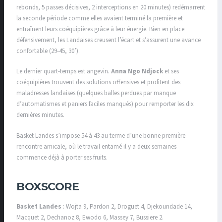
rebonds, 5 passes décisives, 2 interceptions en 20 minutes) redémarrent
la seconde période comme elles avaient terminé la première et
entraînent leurs coéquipières grâce à leur énergie. Bien en place
défensivement, les Landaises creusent l’écart et s’assurent une avance
confortable (29-45, 30’).
Le dernier quart-temps est angevin.
Anna Ngo Ndjock
et ses
coéquipières trouvent des solutions offensives et profitent des
maladresses landaises (quelques balles perdues par manque
d’automatismes et paniers faciles manqués) pour remporter les dix
dernières minutes.
Basket Landes s’impose 54 à 43 au terme d’une bonne première
rencontre amicale, où le travail entamé il y a deux semaines
commence déjà à porter ses fruits.
BOXSCORE
Basket Landes
: Wojta 9, Pardon 2, Droguet 4, Djekoundade 14,
Macquet 2, Dechanoz 8, Ewodo 6, Massey 7, Bussiere 2.