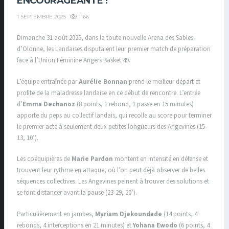
ENCOURAGEANTE !
1166
1 SEPTEMBRE 2025
Dimanche 31 août 2025, dans la toute nouvelle Arena des Sables-
d’Olonne, les Landaises disputaient leur premier match de préparation
face à l’Union Féminine Angers Basket 49.
L’équipe entraînée par
Aurélie Bonnan
prend le meilleur départ et
profite de la maladresse landaise en ce début de rencontre. L’entrée
d’
Emma Dechanoz
(8 points, 1 rebond, 1 passe en 15 minutes)
apporte du peps au collectif landais, qui recolle au score pour terminer
le premier acte à seulement deux petites longueurs des Angevines (15-
13, 10’).
Les coéquipières de
Marie Pardon
montent en intensité en défense et
trouvent leur rythme en attaque, où l’on peut déjà observer de belles
séquences collectives. Les Angevines peinent à trouver des solutions et
se font distancer avant la pause (23-29, 20’).
Particulièrement en jambes,
Myriam Djekoundade
(14 points, 4
rebonds, 4 interceptions en 21 minutes) et
Yohana Ewodo
(6 points, 4