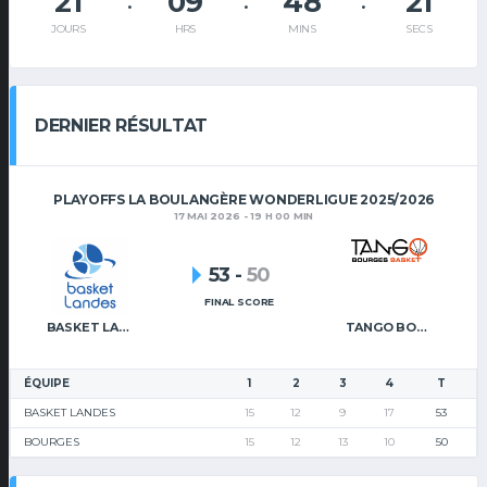
21
09
48
20
JOURS
HRS
MINS
SECS
DERNIER RÉSULTAT
PLAYOFFS LA BOULANGÈRE WONDERLIGUE 2025/2026
17 MAI 2026 - 19 H 00 MIN
53
-
50
FINAL SCORE
BASKET LANDES
TANGO BOURGES BASKET
ÉQUIPE
1
2
3
4
T
BASKET LANDES
15
12
9
17
53
BOURGES
15
12
13
10
50