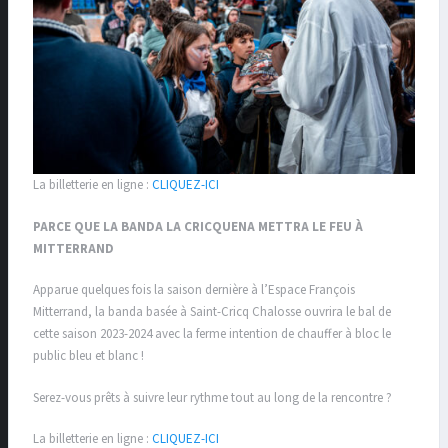
La billetterie en ligne :
CLIQUEZ-ICI
PARCE QUE LA BANDA LA CRICQUENA METTRA LE FEU À
MITTERRAND
Apparue quelques fois la saison dernière à l’Espace François
Mitterrand, la banda basée à Saint-Cricq Chalosse ouvrira le bal de
cette saison 2023-2024 avec la ferme intention de chauffer à bloc le
public bleu et blanc !
Serez-vous prêts à suivre leur rythme tout au long de la rencontre ?
La billetterie en ligne :
CLIQUEZ-ICI