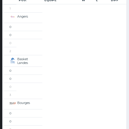
POS.
ÉQUIPE
W
L
DIFF
1
Angers
0
0
0
2
Basket
Landes
0
0
0
3
Bourges
0
0