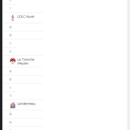
0
7
LDLC Asvel
0
0
0
8
La Tronche
Meylan
0
0
0
9
Landerneau
0
0