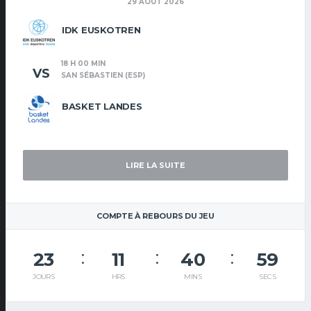
29 AOÛT 2026
IDK EUSKOTREN
18 H 00 MIN
VS
SAN SÉBASTIEN (ESP)
BASKET LANDES
LIRE LA SUITE
COMPTE À REBOURS DU JEU
23
11
40
58
JOURS
HRS
MINS
SECS