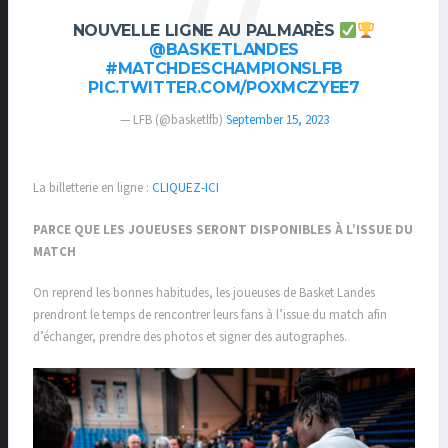
NOUVELLE LIGNE AU PALMARÈS
@BASKETLANDES
#MATCHDESCHAMPIONSLFB
PIC.TWITTER.COM/POXMCZYEE7
— LFB (@basketlfb)
September 15, 2023
La billetterie en ligne :
CLIQUEZ-ICI
PARCE QUE LES JOUEUSES SERONT DISPONIBLES À L’ISSUE DU
MATCH
On reprend les bonnes habitudes, les joueuses de Basket Landes
prendront le temps de rencontrer leurs fans à l’issue du match afin
d’échanger, prendre des photos et signer des autographes.