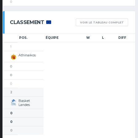
0
CLASSEMENT
VOIR LE TABLEAU COMPLET
POS.
ÉQUIPE
W
L
DIFF
1
Athinaikos
0
0
0
2
Basket
Landes
0
0
0