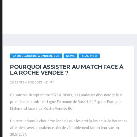
LA BOULANGÈRE WONDERLIGUE
NEWS
TEAM PRO
POURQUOI ASSISTER AU MATCH FACE À
LA ROCHE VENDÉE ?
1175
26 SEPTEMBRE 2023
Ce samedi 30 septembre 2023 à 20h00, les Landaises disputeront leur
première rencontre de Ligue Féminine de Basket à l’Espace François
Mitterrand face à La Roche Vendée BC.
Un retour dans le chaudron landais que les protégées de Julie Barennes
attendent avec impatience afin de véritablement lancer leur saison
2023-2024.